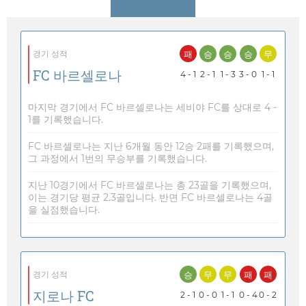
패
승
승
승
무
경기 성적
FC 바르셀로나
4 - 1
2 - 1
1 - 3
3 - 0
1 - 1
마지막 경기에서 FC 바르셀로나는 세비야 FC를 상대로 4 -
1를 기록했습니다.
FC 바르셀로나는 지난 6개월 동안 12승 2패를 기록했으며,
그 과정에서 1번의 무승부를 기록했습니다.
지난 10경기에서 FC 바르셀로나는 총 23골을 기록했으며,
이는 경기당 평균 2.3골입니다. 반면 FC 바르셀로나는 4골
을 실점했습니다.
승
무
무
패
패
경기 성적
지로나 FC
2 - 1
0 - 0
1 - 1
0 - 4
0 - 2