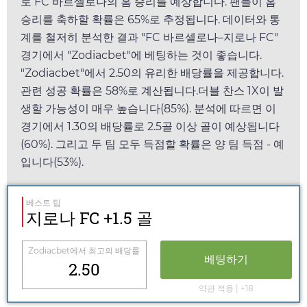
로 FC 바르셀로나의 홈 승리를 예상합니다. 팬들이 홈
승리를 축하할 확률은 65%로 추정됩니다. 데이터와 통
계를 철저히 분석한 결과 "FC 바르셀로나–지로나 FC"
경기에서 "
Zodiacbet
"에 베팅하는 것이 좋습니다.
"
Zodiacbet
"에서
2.50
의 유리한 배당률을 제공합니다.
관련 성공 확률은 58%로 계산됩니다.더블 찬스 1X이 발
생할 가능성이 매우 높습니다(85%). 분석에 따르면 이
경기에서
1.30
의 배당률로 2.5골 이상 골이 예상됩니다
(60%). 그리고 두 팀 모두 득점할 확률은 양 팀 득점 - 예
입니다(53%).
베스트 팁
지로나 FC +1.5 골
Zodiacbet
에서 최고의 배당률
베팅하기
2.50
약관 적용 | +18