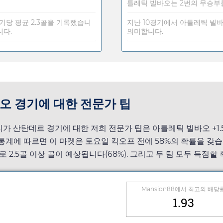
틀레틱 빌바오는 2번의 무승부
기당 평균 2.3골을 기록했습니
지난 10경기에서 아틀레틱 빌바오
니다.
의미합니다.
바오 경기에 대한 전문가 팁
 산탄데르 경기에 대한 저희 전문가 팁은 아틀레틱 빌바오 +1.
 통계에 따르면 이 마켓은
토요일
킥오프 전에 58%의 확률을 갖습
 2.5골 이상 골이 예상됩니다(68%). 그리고 두 팀 모두 득점할 확
Mansion88
에서 최고의 배당
1.93