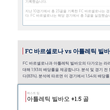
기록했습니다.
지난 10경기에서 총 23골을 기록한 FC 바르셀로나는 경
다. FC 바르셀로나는 해당 경기에서 총 3골을 실점했습
FC 바르셀로나 vs 아틀레틱 빌
FC 바르셀로나과 아틀레틱 빌바오의 다가오는 라리가
대해
1.93
의 배당률을 제공합니다. 분석 및 경기 전
다(83%). 분석에 따르면 이 경기에서
1.54
의 배당률로
베스트 팁
아틀레틱 빌바오 +1.5 골