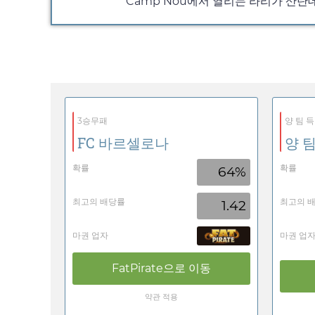
Camp Nou에서 열리는 라리가 산탄
3승무패
양 팀 득
FC 바르셀로나
양 팀
확률
확률
64%
최고의 배당률
최고의 
1.42
마권 업자
마권 업
FatPirate
으로 이동
약관 적용