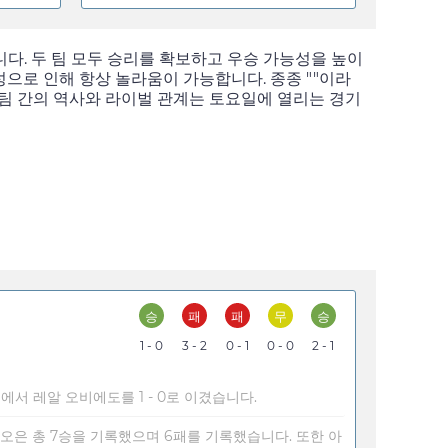
. 두 팀 모두 승리를 확보하고 우승 가능성을 높이
으로 인해 항상 놀라움이 가능합니다. 종종 ""이라
 팀 간의 역사와 라이벌 관계는
토요일
에 열리는 경기
승
패
패
무
승
1 - 0
3 - 2
0 - 1
0 - 0
2 - 1
서 레알 오비에도를 1 - 0로 이겼습니다.
오은 총 7승을 기록했으며 6패를 기록했습니다. 또한 아