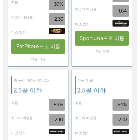
확률
39%
최고의 배당률
1.64
최고의 배당률
2.33
마권 업자
마권 업자
Sportuna
으로 이동
FatPirate
으로 이동
약관 적용
약관 적용
총 득점 이상/이하 2.5
전문가 팁
2.5골 이하
2.5골 이하
확률
확률
54%
54%
최고의 배당률
최고의 배당률
2.10
2.10
마권 업자
마권 업자