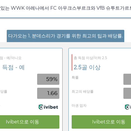
 있는 WWK 아레나에서 FC 아우크스부르크와 VfB 슈투트가르
다가오는 1. 분데스리가 경기를 위한 최고의 팁과 배당률.
점 - 예/아니요
총 득점 이상/이하 2.5
 득점 - 예
2.5골 이상
확률
59%
배당률
최고의 배당률
1.66
자
마권 업자
Ivibet
으로 이동
Ivibet
으로 이동