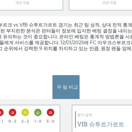
약관 적용
약관 적용
부르크 vs VfB 슈투트가르트 경기는 최근 팀 성적, 상대 전적 통
시된 부지런한 분석은 펀터들이 정보에 입각한 베팅 결정을 내리는
유의하는 것이 중요합니다. 온라인 베팅은 통계적 방법론을 사용
가들에게 서비스를 제공합니다.
12/01/2025
에 FC 아우크스부르크
그 순위에서 강력한 9 위치를 차지하고 있는 만큼, 원정 팬들 앞
두 팀 비교
패
패
무
승
패
경기 성적
- 1
0 - 2
2 - 2
1 - 0
3 - 0
VfB 슈투트가르트