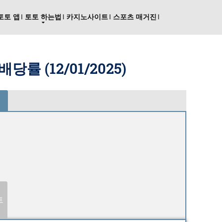
토토 앱
토토 하는법
카지노사이트
스포츠 매거진
배당률 (
12/01/2025
)
트