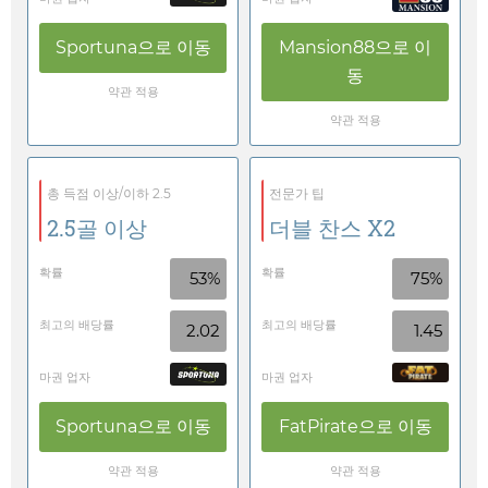
Sportuna
으로 이동
Mansion88
으로 이
동
약관 적용
약관 적용
총 득점 이상/이하 2.5
전문가 팁
2.5골 이상
더블 찬스 X2
확률
확률
53%
75%
최고의 배당률
최고의 배당률
2.02
1.45
마권 업자
마권 업자
Sportuna
으로 이동
FatPirate
으로 이동
약관 적용
약관 적용