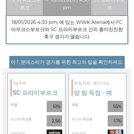
르크
pm
크
18/01/2026
4:30 pm
, 에 있는 WWK Arena에서 FC
아우크스부르크와 SC 프라이부르크 간의 흥미진진한
축구 경기가 열립니다.
이 1. 분데스리가 경기를 위한 최고의 팁을 확인하세요.
3승무패
양 팀 득점 - 예/아니요
SC 프라이부르크
양 팀 득점 - 예
확률
확률
51%
55%
최고의 배당률
최고의 배당률
2.56
1.76
마권 업자
마권 업자