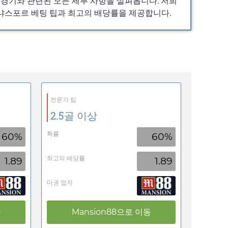
경기와 관련된 모든 세부 사항을 살펴봅니다. 저희
코냐스포르 베팅 팁과 최고의 배당률을 제공합니다.
전문가 팁
2.5골 이상
확률
60%
60%
최고의 배당률
1.89
1.89
마권 업자
동
Mansion88
으로 이동