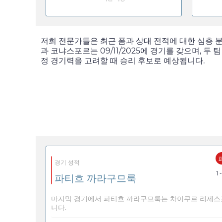
저희 전문가들은 최근 폼과 상대 전적에 대한 심층 
과 코냐스포르는
09/11/2025
에 경기를 갖으며, 두 팀
정 경기력을 고려할 때 승리 후보로 예상됩니다.
경기 성적
1 
파티흐 까라구므룩
마지막 경기에서 파티흐 까라구므룩는 차이쿠르 리제스포르
니다.