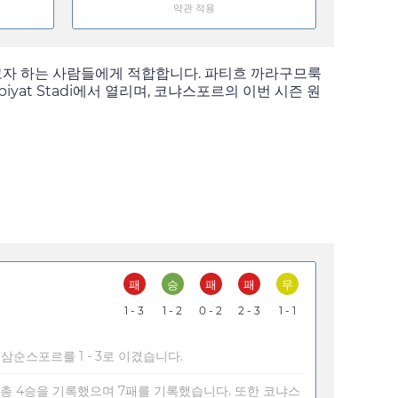
약관 적용
자 하는 사람들에게 적합합니다. 파티흐 까라구므룩
piyat Stadi에서 열리며, 코냐스포르의 이번 시즌 원
패
승
패
패
무
1 - 3
1 - 2
0 - 2
2 - 3
1 - 1
순스포르를 1 - 3로 이겼습니다.
총 4승을 기록했으며 7패를 기록했습니다. 또한 코냐스