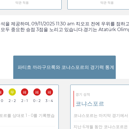
약관 적용
약관 적용
분석을 제공하며,
09/11/2025 11:30 am
킥오프 전에 우위를 점하고
 모두 중요한 승점 3점을 노리고 있습니다.경기는 Atatürk Olim
파티흐 까라구므룩와 코냐스포르의 경기력 통계
패
무
패
패
패
경기 성적
- 0
2 - 2
2 - 1
0 - 2
3 - 4
코냐스포르
를 상대로 1 - 0를 기록했습
코냐스포르는 마지막 경기에서 삼
지난 6개월 동안 코냐스포르은 