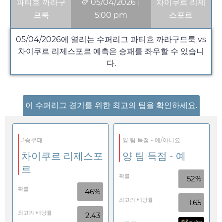
파티흐 까라구
05/04/2026
|
차이쿠르 리제
므룩
5:00 pm
스포르
05/04/2026
에 열리는 수퍼리그 파티흐 까라구므룩 vs
차이쿠르 리제스포르 예측은 승패를 좌우할 수 있습니
다.
이 수퍼리그 경기를 위한 최고의 팁을 확인하세요.
3승무패
양 팀 득점 - 예/아니요
차이쿠르 리제스포
양 팀 득점 - 예
르
확률
52%
확률
46%
최고의 배당률
1.65
최고의 배당률
2.43