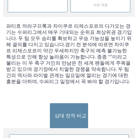
약관 적용
파티흐 까라구므룩과 차이쿠르 리제스포르의 다가오는 경
기는 수퍼리그에서 매우 기대되는 순위표 최상위권 경기입
니다. 두 팀 모두 승리를 확보하고 우승 가능성을 높이기 위
해 결의를 다지고 있습니다.경기 전 분석에 따르면 차이쿠
르 리제스포르이 약간 우세하지만 축구의 예측 불가능한
특성으로 인해 항상 놀라움이 가능합니다. 종종 ""이라고
불리는 이 두 축구 거인의 만남은 전 세계 팬들에게 주목을
받고 있으며 경기장에서 치열한 경쟁을 약속합니다. 두 팀
간의 역사와 라이벌 관계는
일요일
에 열리는 경기에 대한
흥분을 더하며, 수퍼리그 일정에서 꼭 봐야 할 경기입니다.
상대 전적 비교