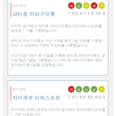
패
승
무
패
무
경기 성적
파티흐 까라구므룩
1 - 0
2 - 0
1 - 1
3 - 1
0 - 0
마지막 경기에서 파티흐 까라구므룩는 카이세리스포르를
상대로 1 - 0를 기록했습니다.
파티흐 까라구므룩는 지난 6개월 동안 3승 14패를 기록했
으며, 그 과정에서 5번의 무승부를 기록했습니다.
지난 10경기에서 총 10골을 기록한 파티흐 까라구므룩는 경
기당 평균 1골을 기록했습니다. 파티흐 까라구므룩는 해당
경기에서 총 3골을 실점했습니다.
패
승
승
승
무
경기 성적
차이쿠르 리제스포르
1 - 0
1 - 0
0 - 3
2 - 0
2 - 2
차이쿠르 리제스포르는 마지막 경기에서 트라브존스포르를
1 - 0로 이겼습니다.