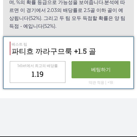
며, %의 확률 등급으로 가능성을 보여줍니다.분석에 따
르면 이 경기에서
2.03
의 배당률로 2.5골 이하 골이 예
상됩니다(52%). 그리고 두 팀 모두 득점할 확률은 양 팀
득점 - 예입니다(52%).
베스트 팁
파티흐 까라구므룩 +1.5 골
1xbet
에서 최고의 배당률
베팅하기
1.19
약관 적용 | +18