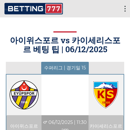
아이위스포르 vs 카이세리스포
르 베팅 팁 |
06/12/2025
수퍼리그 | 경기일 15
06/12/2025
|
11:30
아이위스포르
카이세리스포르
am