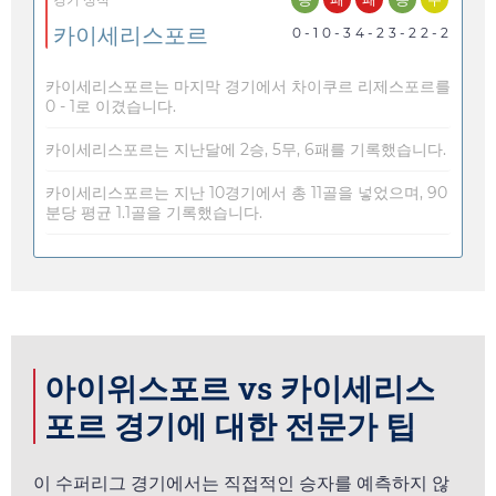
카이세리스포르
0 - 1
0 - 3
4 - 2
3 - 2
2 - 2
카이세리스포르는 마지막 경기에서 차이쿠르 리제스포르를
0 - 1로 이겼습니다.
카이세리스포르는 지난달에 2승, 5무, 6패를 기록했습니다.
카이세리스포르는 지난 10경기에서 총 11골을 넣었으며, 90
분당 평균 1.1골을 기록했습니다.
아이위스포르 vs 카이세리스
포르 경기에 대한 전문가 팁
이 수퍼리그 경기에서는 직접적인 승자를 예측하지 않