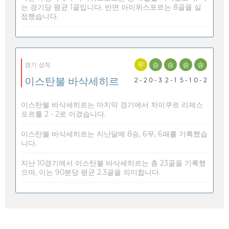
는 경기당 평균 1골입니다. 반면 아이위스포르는 8골을 실
점했습니다.
무
승
승
승
승
경기 성적
이스탄불 바삭세히르
2 - 2
0 - 3
2 - 1
5 - 1
0 - 2
이스탄불 바삭세히르는 마지막 경기에서 차이쿠르 리제스
포르를 2 - 2로 이겼습니다.
이스탄불 바삭세히르는 지난달에 8승, 6무, 6패를 기록했습
니다.
지난 10경기에서 이스탄불 바삭세히르는 총 23골을 기록했
으며, 이는 90분당 평균 2.3골을 의미합니다.