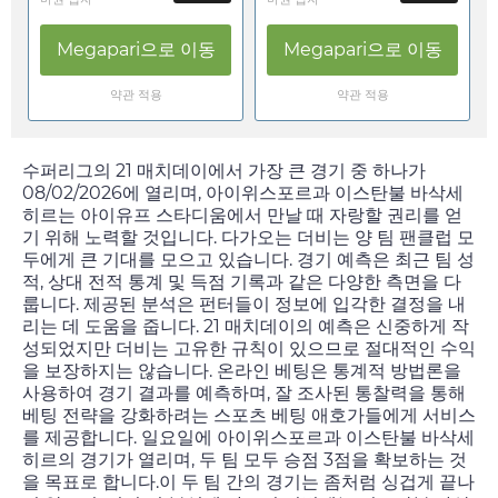
Megapari
으로 이동
Megapari
으로 이동
약관 적용
약관 적용
수퍼리그의 21 매치데이에서 가장 큰 경기 중 하나가
08/02/2026
에 열리며, 아이위스포르과 이스탄불 바삭세
히르는 아이유프 스타디움에서 만날 때 자랑할 권리를 얻
기 위해 노력할 것입니다. 다가오는 더비는 양 팀 팬클럽 모
두에게 큰 기대를 모으고 있습니다. 경기 예측은 최근 팀 성
적, 상대 전적 통계 및 득점 기록과 같은 다양한 측면을 다
룹니다. 제공된 분석은 펀터들이 정보에 입각한 결정을 내
리는 데 도움을 줍니다. 21 매치데이의 예측은 신중하게 작
성되었지만 더비는 고유한 규칙이 있으므로 절대적인 수익
을 보장하지는 않습니다. 온라인 베팅은 통계적 방법론을
사용하여 경기 결과를 예측하며, 잘 조사된 통찰력을 통해
베팅 전략을 강화하려는 스포츠 베팅 애호가들에게 서비스
를 제공합니다.
일요일
에 아이위스포르과 이스탄불 바삭세
히르의 경기가 열리며, 두 팀 모두 승점 3점을 확보하는 것
을 목표로 합니다.이 두 팀 간의 경기는 좀처럼 싱겁게 끝나