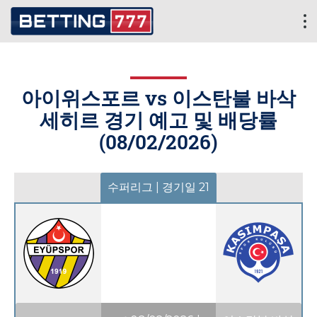
아이위스포르 vs 이스탄불 바삭
세히르 경기 예고 및 배당률
(
08/02/2026
)
수퍼리그 | 경기일 21