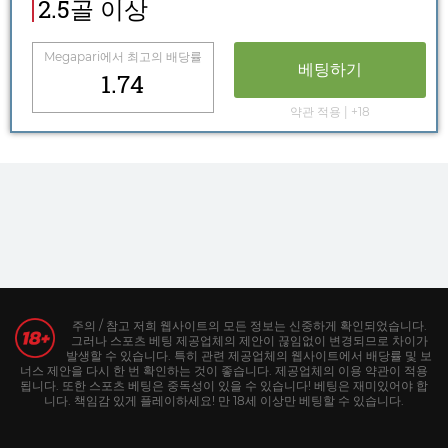
2.5골 이상
Megapari
에서 최고의 배당률
베팅하기
1.74
약관 적용 | +18
주의 / 참고 저희 웹사이트의 모든 정보는 신중하게 확인되었습니다.
그러나 스포츠 베팅 제공업체의 제안이 끊임없이 변경되므로 차이가
발생할 수 있습니다. 특히 관련 제공업체의 웹사이트에서 배당률 및 보
너스 제안을 다시 한 번 확인하는 것이 좋습니다. 제공업체의 이용 약관이 적용
됩니다. 또한 스포츠 베팅은 중독성이 있을 수 있습니다! 베팅은 재미있어야 합
니다. 책임감 있게 플레이하세요! 만 18세 이상만 베팅할 수 있습니다.