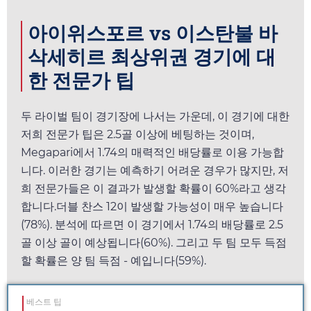
아이위스포르 vs 이스탄불 바
삭세히르 최상위권 경기에 대
한 전문가 팁
두 라이벌 팀이 경기장에 나서는 가운데, 이 경기에 대한
저희 전문가 팁은 2.5골 이상에 베팅하는 것이며,
Megapari
에서
1.74
의 매력적인 배당률로 이용 가능합
니다. 이러한 경기는 예측하기 어려운 경우가 많지만, 저
희 전문가들은 이 결과가 발생할 확률이 60%라고 생각
합니다.더블 찬스 12이 발생할 가능성이 매우 높습니다
(78%). 분석에 따르면 이 경기에서
1.74
의 배당률로 2.5
골 이상 골이 예상됩니다(60%). 그리고 두 팀 모두 득점
할 확률은 양 팀 득점 - 예입니다(59%).
베스트 팁