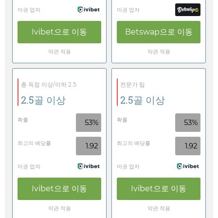
마권 업자
마권 업자
Ivibet
으로 이동
Betswap
으로 이동
약관 적용
약관 적용
총 득점 이상/이하 2.5
전문가 팁
2.5골 이상
2.5골 이상
확률
확률
53%
53%
최고의 배당률
최고의 배당률
1.92
1.92
마권 업자
마권 업자
Ivibet
으로 이동
Ivibet
으로 이동
약관 적용
약관 적용