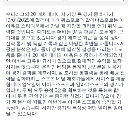
수퍼리그의 20 매치데이에서 가장 큰 경기 중 하나가
19/01/2025
에 열리며, 아이위스포르과 알라냐스포르는 아
이유프 스타디움에서 만날 때 자랑할 권리를 얻기 위해 노
력할 것입니다. 다가오는 더비는 양 팀 팬클럽 모두에게 큰
기대를 모으고 있습니다. 경기 예측은 최근 팀 성적, 상대
전적 통계 및 득점 기록과 같은 다양한 측면을 다룹니다. 제
공된 분석은 펀터들이 정보에 입각한 결정을 내리는 데 도
움을 줍니다. 20 매치데이의 예측은 신중하게 작성되었지
만 더비는 고유한 규칙이 있으므로 절대적인 수익을 보장
하지는 않습니다. 온라인 베팅은 통계적 방법론을 사용하
여 경기 결과를 예측하며, 잘 조사된 통찰력을 통해 베팅 전
략을 강화하려는 스포츠 베팅 애호가들에게 서비스를 제공
합니다.
일요일
에 아이위스포르과 알라냐스포르의 경기가
열리며, 두 팀 모두 승점 3점을 확보하는 것을 목표로 합니
다.이 두 팀 간의 경기는 좀처럼 싱겁게 끝나지 않으며, 경
기 전 분석에 따르면 이번에는 아이위스포르이 승리할 가
능성이 높습니다. 하지만 경기의 특성상 어떤 일이든 일어
날 수 있습니다!