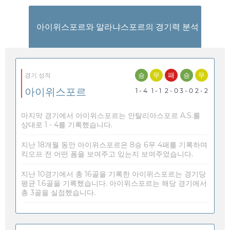
아이위스포르와 알라냐스포르의 경기력 분석
승
무
패
승
무
경기 성적
아이위스포르
1 - 4
1 - 1
2 - 0
3 - 0
2 - 2
마지막 경기에서 아이위스포르는 안탈리아스포르 A.S.를
상대로 1 - 4를 기록했습니다.
지난 18개월 동안 아이위스포르은 8승 6무 4패를 기록하며
킥오프 전 어떤 폼을 보여주고 있는지 보여주었습니다.
지난 10경기에서 총 16골을 기록한 아이위스포르는 경기당
평균 1.6골을 기록했습니다. 아이위스포르는 해당 경기에서
총 3골을 실점했습니다.