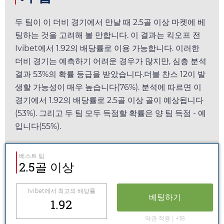
두 팀이 이 더비 경기에서 만날 때 2.5골 이상 마켓에 베
팅하는 것을 고려해 볼 만합니다. 이 결과는 킥오프 전
Ivibet
에서
1.92
의 배당률로 이용 가능합니다. 이러한
더비 경기는 예측하기 어려운 경우가 많지만, 심층 분석
결과 53%의 확률 등급을 받았습니다.더블 찬스 12이 발
생할 가능성이 매우 높습니다(76%). 분석에 따르면 이
경기에서
1.92
의 배당률로 2.5골 이상 골이 예상됩니다
(53%). 그리고 두 팀 모두 득점할 확률은 양 팀 득점 - 예
입니다(55%).
베스트 팁
2.5골 이상
Ivibet
에서 최고의 배당률
베팅하기
1.92
약관 적용 | +18