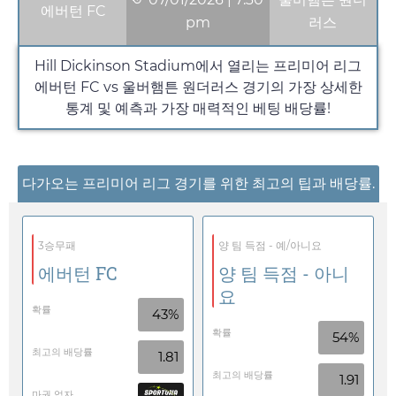
에버턴 FC
pm
러스
Hill Dickinson Stadium에서 열리는 프리미어 리그
에버턴 FC vs 울버햄튼 원더러스 경기의 가장 상세한
통계 및 예측과 가장 매력적인 베팅 배당률!
다가오는 프리미어 리그 경기를 위한 최고의 팁과 배당률.
3승무패
양 팀 득점 - 예/아니요
에버턴 FC
양 팀 득점 - 아니
요
확률
43%
확률
54%
최고의 배당률
1.81
최고의 배당률
1.91
마권 업자