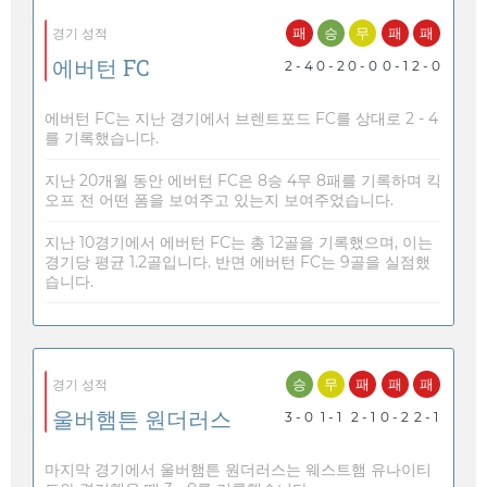
패
승
무
패
패
경기 성적
에버턴 FC
2 - 4
0 - 2
0 - 0
0 - 1
2 - 0
에버턴 FC는 지난 경기에서 브렌트포드 FC를 상대로 2 - 4
를 기록했습니다.
지난 20개월 동안 에버턴 FC은 8승 4무 8패를 기록하며 킥
오프 전 어떤 폼을 보여주고 있는지 보여주었습니다.
지난 10경기에서 에버턴 FC는 총 12골을 기록했으며, 이는
경기당 평균 1.2골입니다. 반면 에버턴 FC는 9골을 실점했
습니다.
승
무
패
패
패
경기 성적
울버햄튼 원더러스
3 - 0
1 - 1
2 - 1
0 - 2
2 - 1
마지막 경기에서 울버햄튼 원더러스는 웨스트햄 유나이티