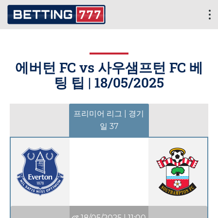
에버턴 FC vs 사우샘프턴 FC 베
팅 팁 |
18/05/2025
프리미어 리그 | 경기
일 37
18/05/2025
|
11:00