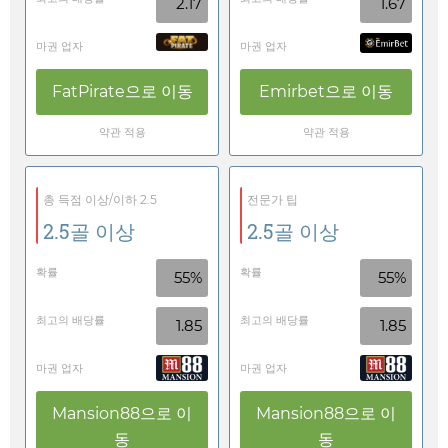
2.17
1.67
마권 업자
마권 업자
FatPirate
으로 이동
Emirbet
으로 이동
약관 적용
약관 적용
총 득점 이상/이하 2.5
전문가 팁
2.5골 이상
2.5골 이상
확률
확률
55%
55%
최고의 배당률
최고의 배당률
1.85
1.85
마권 업자
마권 업자
Mansion88
으로 이
Mansion88
으로 이
동
동