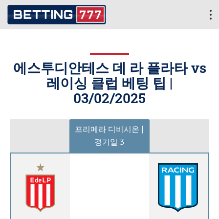
에스투디안테스 데 라 플라타 vs
레이싱 클럽 베팅 팁 |
03/02/2025
프리메라 디비시온 |
경기일 3