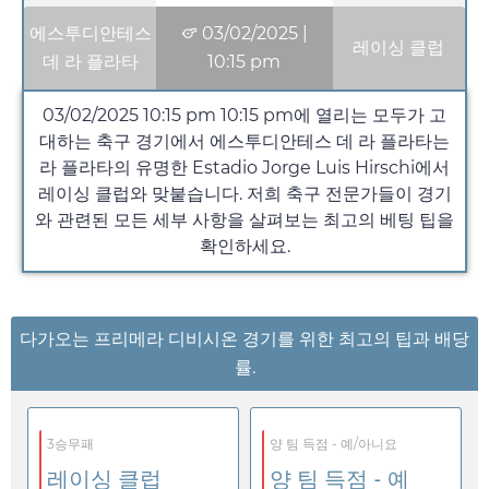
에스투디안테스
03/02/2025
|
레이싱 클럽
데 라 플라타
10:15 pm
03/02/2025 10:15 pm
10:15 pm
에 열리는 모두가 고
대하는 축구 경기에서 에스투디안테스 데 라 플라타는
라 플라타의 유명한 Estadio Jorge Luis Hirschi에서
레이싱 클럽와 맞붙습니다. 저희 축구 전문가들이 경기
와 관련된 모든 세부 사항을 살펴보는 최고의 베팅 팁을
확인하세요.
다가오는 프리메라 디비시온 경기를 위한 최고의 팁과 배당
률.
3승무패
양 팀 득점 - 예/아니요
레이싱 클럽
양 팀 득점 - 예