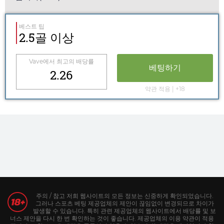
베스트 팁
2.5골 이상
Vave
에서 최고의 배당률
베팅하기
2.26
약관 적용 | +18
주의 / 참고 저희 웹사이트의 모든 정보는 신중하게 확인되었습니다.
그러나 스포츠 베팅 제공업체의 제안이 끊임없이 변경되므로 차이가
발생할 수 있습니다. 특히 관련 제공업체의 웹사이트에서 배당률 및 보
너스 제안을 다시 한 번 확인하는 것이 좋습니다. 제공업체의 이용 약관이 적용