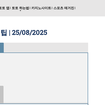
토토 앱
토토 하는법
카지노사이트
스포츠 매거진
팁 |
25/08/2025