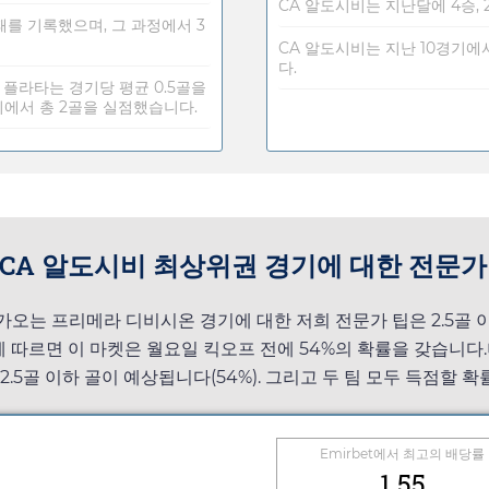
CA 알도시비는 지난달에 4승, 
패를 기록했으며, 그 과정에서 3
CA 알도시비는 지난 10경기에서
다.
 플라타는 경기당 평균 0.5골을
에서 총 2골을 실점했습니다.
 CA 알도시비 최상위권 경기에 대한 전문가
가오는 프리메라 디비시온 경기에 대한 저희 전문가 팁은 2.5골 
에 따르면 이 마켓은
월요일
킥오프 전에 54%의 확률을 갖습니다.
2.5골 이하 골이 예상됩니다(54%). 그리고 두 팀 모두 득점할 확률
Emirbet
에서 최고의 배당률
1.55