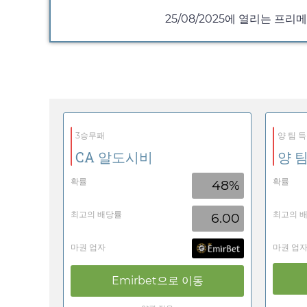
25/08/2025
에 열리는 프리메
3승무패
양 팀 득
CA 알도시비
양 팀
확률
확률
48%
최고의 배당률
최고의 
6.00
마권 업자
마권 업
Emirbet
으로 이동