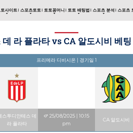
토토사이트
스포츠토토
토토꽁머니
토토 배팅법
스포츠 분석
스포츠 
 라 플라타 vs CA 알도시비 베팅 
프리메라 디비시온 | 경기일 1
에스투디안테스 데
25/08/2025
|
10:15
CA 알도시비
라 플라타
pm