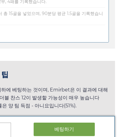
2무, 4패를 기록했습니다.
 총 15골을 넣었으며, 90분당 평균 1.5골을 기록했습니
 팁
이하에 베팅하는 것이며,
Emirbet
은 이 결과에 대해
더블 찬스 12이 발생할 가능성이 매우 높습니다
은 양 팀 득점 - 아니요입니다(51%).
베팅하기