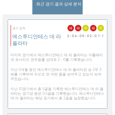
최근 경기 결과 상세 분석
패
패
무
패
무
경기 성적
에스투디안테스 데 라
2 - 0
4 - 0
0 - 0
2 - 0
1 - 1
플라타
마지막 경기에서 에스투디안테스 데 라 플라타는 아틀레티
코 로사리오 센트럴를 상대로 2 - 0를 기록했습니다.
지난 5개월 동안 에스투디안테스 데 라 플라타은 승 2무 3
패를 기록하며 킥오프 전 어떤 폼을 보여주고 있는지 보여
주었습니다.
지난 10경기에서 총 5골을 기록한 에스투디안테스 데 라 플
라타는 경기당 평균 0.5골을 기록했습니다. 에스투디안테스
데 라 플라타는 해당 경기에서 총 2골을 실점했습니다.