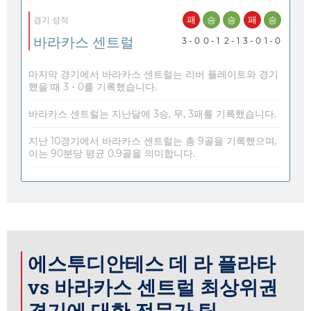
패
승
승
패
승
경기 성적
바라카스 센트럴
3 - 0
0 - 1
2 - 1
3 - 0
1 - 0
마지막 경기에서 바라카스 센트럴는 리버 플레이트와 경기
했을 때 3 - 0를 기록했습니다.
바라카스 센트럴는 지난달에 3승, 무, 3패를 기록했습니다.
지난 10경기에서 바라카스 센트럴는 총 9골을 기록했으며,
이는 90분당 평균 0.9골을 의미합니다.
에스투디안테스 데 라 플라타
vs 바라카스 센트럴 최상위권
경기에 대한 전문가 팁