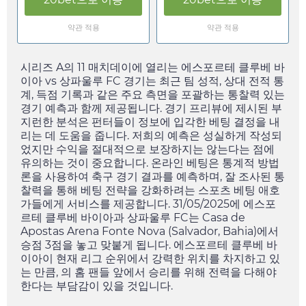
약관 적용
약관 적용
시리즈 A의 11 매치데이에 열리는 에스포르테 클루베 바
이아 vs 상파울루 FC 경기는 최근 팀 성적, 상대 전적 통
계, 득점 기록과 같은 주요 측면을 포괄하는 통찰력 있는
경기 예측과 함께 제공됩니다. 경기 프리뷰에 제시된 부
지런한 분석은 펀터들이 정보에 입각한 베팅 결정을 내
리는 데 도움을 줍니다. 저희의 예측은 성실하게 작성되
었지만 수익을 절대적으로 보장하지는 않는다는 점에
유의하는 것이 중요합니다. 온라인 베팅은 통계적 방법
론을 사용하여 축구 경기 결과를 예측하며, 잘 조사된 통
찰력을 통해 베팅 전략을 강화하려는 스포츠 베팅 애호
가들에게 서비스를 제공합니다.
31/05/2025
에 에스포
르테 클루베 바이아과 상파울루 FC는 Casa de
Apostas Arena Fonte Nova (Salvador, Bahia)에서
승점 3점을 놓고 맞붙게 됩니다. 에스포르테 클루베 바
이아이 현재 리그 순위에서 강력한 위치를 차지하고 있
는 만큼, 의 홈 팬들 앞에서 승리를 위해 전력을 다해야
한다는 부담감이 있을 것입니다.