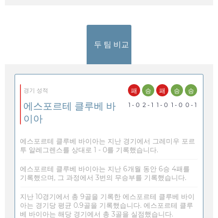
두 팀 비교
패
승
패
승
승
경기 성적
에스포르테 클루베 바
1 - 0
2 - 1
1 - 0
1 - 0
0 - 1
이아
에스포르테 클루베 바이아는 지난 경기에서 그레미우 포르
투 알레그렌스를 상대로 1 - 0를 기록했습니다.
에스포르테 클루베 바이아는 지난 6개월 동안 6승 4패를
기록했으며, 그 과정에서 3번의 무승부를 기록했습니다.
지난 10경기에서 총 9골을 기록한 에스포르테 클루베 바이
아는 경기당 평균 0.9골을 기록했습니다. 에스포르테 클루
베 바이아는 해당 경기에서 총 3골을 실점했습니다.