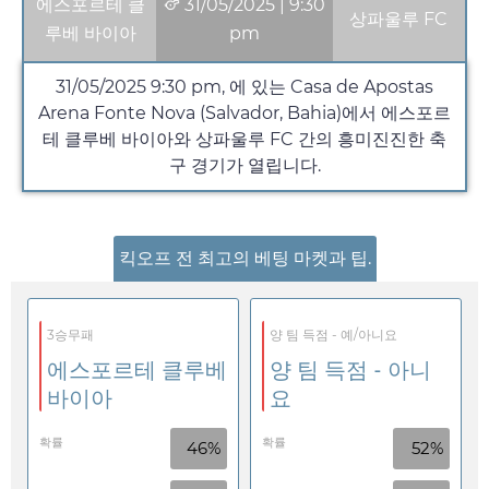
에스포르테 클
31/05/2025
|
9:30
상파울루 FC
루베 바이아
pm
31/05/2025
9:30 pm
, 에 있는 Casa de Apostas
Arena Fonte Nova (Salvador, Bahia)에서 에스포르
테 클루베 바이아와 상파울루 FC 간의 흥미진진한 축
구 경기가 열립니다.
킥오프 전 최고의 베팅 마켓과 팁.
3승무패
양 팀 득점 - 예/아니요
에스포르테 클루베
양 팀 득점 - 아니
바이아
요
확률
확률
46%
52%