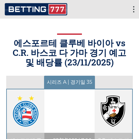
에스포르테 클루베 바이아 vs
C.R. 바스코 다 가마 경기 예고
및 배당률 (
23/11/2025
)
시리즈 A | 경기일 35