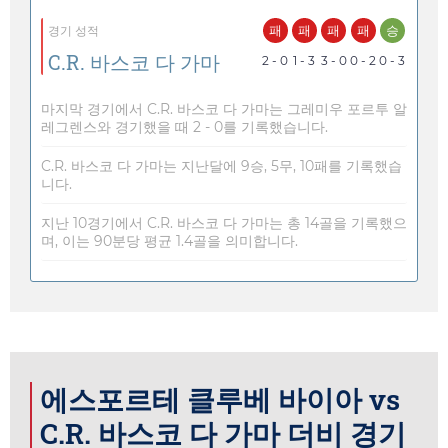
패
패
패
패
승
경기 성적
C.R. 바스코 다 가마
2 - 0
1 - 3
3 - 0
0 - 2
0 - 3
마지막 경기에서 C.R. 바스코 다 가마는 그레미우 포르투 알
레그렌스와 경기했을 때 2 - 0를 기록했습니다.
C.R. 바스코 다 가마는 지난달에 9승, 5무, 10패를 기록했습
니다.
지난 10경기에서 C.R. 바스코 다 가마는 총 14골을 기록했으
며, 이는 90분당 평균 1.4골을 의미합니다.
에스포르테 클루베 바이아 vs
C.R. 바스코 다 가마 더비 경기