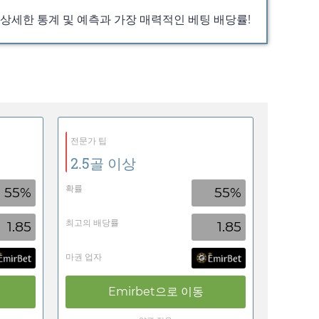
상세한 통계 및 예측과 가장 매력적인 베팅 배당률!
전문가 팁
2.5골 이상
확률
55%
55%
최고의 배당률
1.85
1.85
마권 업자
Emirbet
으로 이동