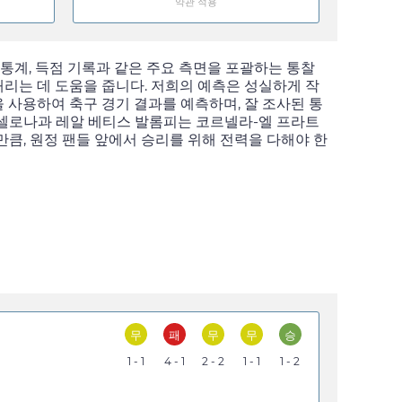
약관 적용
 통계, 득점 기록과 같은 주요 측면을 포괄하는 통찰
리는 데 도움을 줍니다. 저희의 예측은 성실하게 작
사용하여 축구 경기 결과를 예측하며, 잘 조사된 통
셀로나과 레알 베티스 발롬피는 코르넬라-엘 프라트
큼, 원정 팬들 앞에서 승리를 위해 전력을 다해야 한
무
패
무
무
승
1 - 1
4 - 1
2 - 2
1 - 1
1 - 2