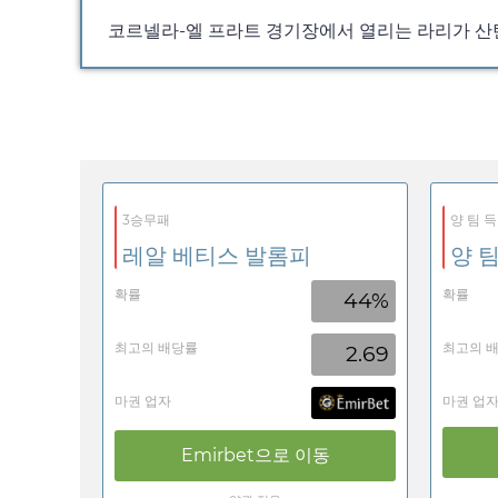
코르넬라-엘 프라트 경기장에서 열리는 라리가 산탄
3승무패
양 팀 득
레알 베티스 발롬피
양 팀
확률
확률
44%
최고의 배당률
최고의 
2.69
마권 업자
마권 업
Emirbet
으로 이동