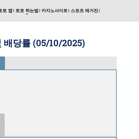
토토 앱
토토 하는법
카지노사이트
스포츠 매거진
 배당률 (
05/10/2025
)
롬