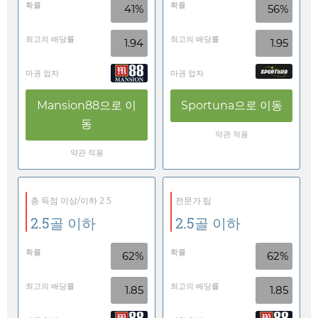
확률
확률
41%
56%
최고의 배당률
최고의 배당률
1.94
1.95
마권 업자
마권 업자
Mansion88
으로 이
Sportuna
으로 이동
동
약관 적용
약관 적용
총 득점 이상/이하 2.5
전문가 팁
2.5골 이하
2.5골 이하
확률
확률
62%
62%
최고의 배당률
최고의 배당률
1.85
1.85