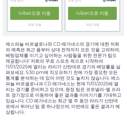
마권 업자
마권 업자
Ivibet
으로 이동
Ivibet
으로 이동
약관 적용
약관 적용
에스파뇰 바르셀로나와 CD 레가네스의 경기에 대한 저희
의 예측은 최근 폼부터 상대 전적까지 모든 것을 고려하며,
베팅업체를 이기고 싶어하는 사람들을 위한 전문가 팁도
제공합니다! 저희의 무료 스포츠 픽으로 시작하여
11/01/2025
에 열리는 라리가 산탄데르 경기의 배당률을 살
펴보세요.
5:30 pm
에 킥오프하기 전에 가장 중요한 모든
통계를 분석하는 데 있어 어떤 것도 놓치지 않습니다. 에스
파뇰 바르셀로나과 CD 레가네스는 현재
11/01/2025
에 열
리는 경기를 준비하고 있으며, 원정 팀은 코르넬라-엘 프라
트 경기장으로 이동하여 좋은 결과를 이어가기를 기대하고
있습니다. CD 레가네스는 최근 몇 주 동안 라리가 산탄데
르에서 뛰어난 팀 중 하나였으며, 이번에도 좋은 결과가 예
상됩니다.