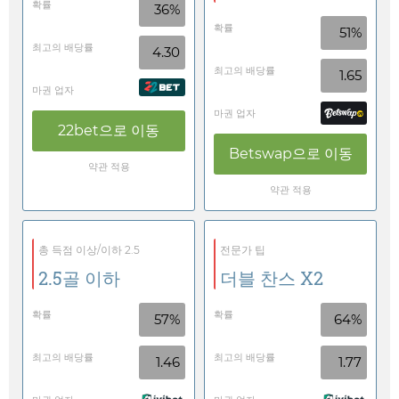
확률
36%
확률
51%
최고의 배당률
4.30
최고의 배당률
1.65
마권 업자
마권 업자
22bet
으로 이동
Betswap
으로 이동
약관 적용
약관 적용
총 득점 이상/이하 2.5
전문가 팁
2.5골 이하
더블 찬스 X2
확률
확률
57%
64%
최고의 배당률
최고의 배당률
1.46
1.77