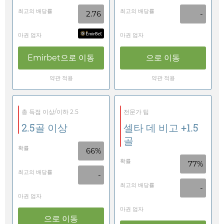
최고의 배당률
최고의 배당률
2.76
-
마권 업자
마권 업자
Emirbet
으로 이동
으로 이동
약관 적용
약관 적용
총 득점 이상/이하 2.5
전문가 팁
2.5골 이상
셀타 데 비고 +1.5
골
확률
66%
확률
77%
최고의 배당률
-
최고의 배당률
-
마권 업자
마권 업자
으로 이동