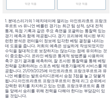
약관 적용
약관 적용
1. 분데스리가의 1 매치데이에 열리는 아인트라흐트 프랑크
푸르트 vs 유니언 베를린 경기는 최근 팀 성적, 상대 전적
통계, 득점 기록과 같은 주요 측면을 포괄하는 통찰력 있는
경기 예측과 함께 제공됩니다. 경기 프리뷰에 제시된 부지
런한 분석은 펀터들이 정보에 입각한 베팅 결정을 내리는
데 도움을 줍니다. 저희의 예측은 성실하게 작성되었지만
수익을 절대적으로 보장하지는 않는다는 점에 유의하는 것
이 중요합니다. 온라인 베팅은 통계적 방법론을 사용하여
축구 경기 결과를 예측하며, 잘 조사된 통찰력을 통해 베팅
전략을 강화하려는 스포츠 베팅 애호가들에게 서비스를 제
공합니다.
21/09/2025
에 아인트라흐트 프랑크푸르트과 유
니언 베를린는 발트슈타디온에서 승점 3점을 놓고 맞붙게
됩니다.아인트라흐트 프랑크푸르트이 현재 리그 순위에서
강력한 위치를 차지하고 있는 만큼, 프랑크푸르트의 홈 팬
들 앞에서 승리를 위해 전력을 다해야 한다는 부담감이 있
을 것입니다.