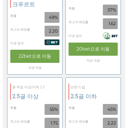
크푸르트
확률
57%
확률
49%
최고의 배당률
1.62
최고의 배당률
2.20
마권 업자
마권 업자
20bet
으로 이동
22bet
으로 이동
약관 적용
약관 적용
총 득점 이상/이하 2.5
전문가 팁
2.5골 이상
2.5골 이하
확률
확률
55%
45%
최고의 배당률
최고의 배당률
1.75
2.22