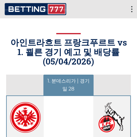
아인트라흐트 프랑크푸르트 vs
1. 쾰른 경기 예고 및 배당률
(
05/04/2026
)
1. 분데스리가 | 경기
일 28