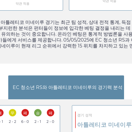
약관 적용
약관 적용
vs 아틀레티코 미네이루 경기는 최근 팀 성적, 상대 전적 통계, 득
 부지런한 분석은 펀터들이 정보에 입각한 베팅 결정을 내리는 데
유의하는 것이 중요합니다. 온라인 베팅은 통계적 방법론을 사용
호가들에게 서비스를 제공합니다.
05/05/2025
에 EC 청소년 RS
미네이루이 현재 리그 순위에서 강력한 15 위치를 차지하고 있는 
EC 청소년 RS와 아틀레티코 미네이루의 경기력 분석
패
무
패
승
패
경기 성적
- 1
2 - 2
6 - 0
2 - 1
2 - 0
아틀레티코 미네이루