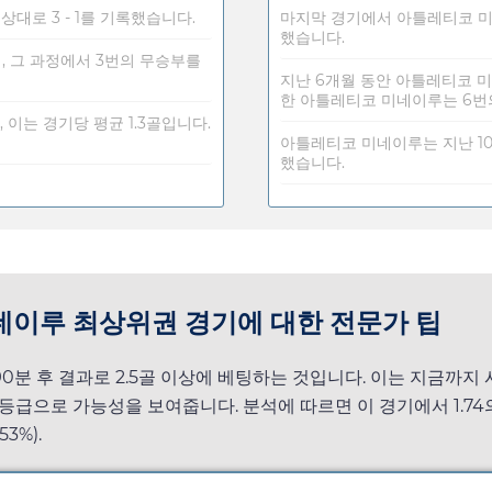
상대로 3 - 1를 기록했습니다.
마지막 경기에서 아틀레티코 미네이루
했습니다.
며, 그 과정에서 3번의 무승부를
지난 6개월 동안 아틀레티코 미
한 아틀레티코 미네이루는 6번
 이는 경기당 평균 1.3골입니다.
아틀레티코 미네이루는 지난 10경
했습니다.
 미네이루 최상위권 경기에 대한 전문가 팁
90분 후 결과로 2.5골 이상에 베팅하는 것입니다. 이는 지금까지
률 등급으로 가능성을 보여줍니다. 분석에 따르면 이 경기에서
1.74
3%).