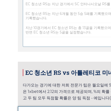
EC 청소년 RS는 지난 경기에서 SC 인터나시오날 RS를 
EC 청소년 RS는 지난 6개월 동안 5승 5패를 기록했으
기록했습니다.
지난 10경기에서 EC 청소년 RS는 총 13골을 기록했으며,
반면 EC 청소년 RS는 5골을 실점했습니다.
EC 청소년 RS vs 아틀레티코
다가오는 경기에 대한 저희 전문가 팁은
월요일
에 
은
1xbet
에서
2.12
의 가격으로 제공되며, %의 확
고 두 팀 모두 득점할 확률은 양 팀 득점 - 예입니다(5