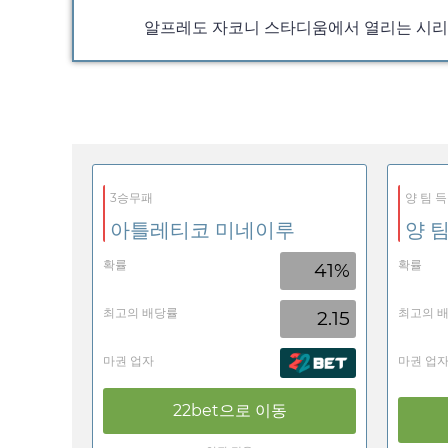
알프레도 자코니 스타디움에서 열리는 시리즈 
3승무패
양 팀 득
아틀레티코 미네이루
양 팀
확률
확률
41%
최고의 배당률
최고의 
2.15
마권 업자
마권 업
22bet
으로 이동