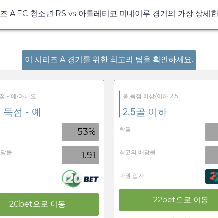
A EC 청소년 RS vs 아틀레티코 미네이루 경기의 가장 상세한
이 시리즈 A 경기를 위한 최고의 팁을 확인하세요.
점 - 예/아니요
총 득점 이상/이하 2.5
 득점 - 예
2.5골 이하
확률
53%
배당률
최고의 배당률
1.91
자
마권 업자
22bet
으로 이동
20bet
으로 이동