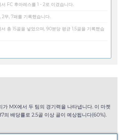
 FC 후아레스를 1 - 2로 이겼습니다.
 2무, 7패를 기록했습니다.
서 총 15골을 넣었으며, 90분당 평균 1.5골을 기록했습
 리가 MX에서 두 팀의 경기력을 나타냅니다. 이 마켓
87
의 배당률로 2.5골 이상 골이 예상됩니다(60%).