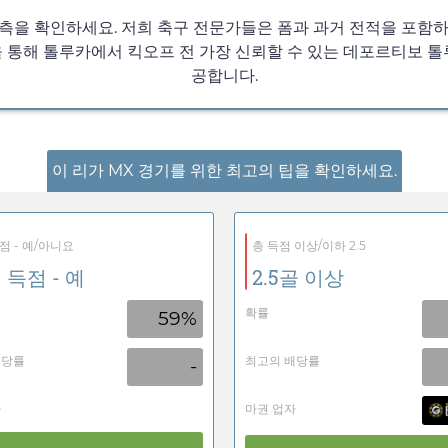
측을 확인하세요. 저희 축구 전문가들은 폼과 과거 전적을 포함하
을 통해 톨루카에서 킥오프 전 가장 신뢰할 수 있는 데포르티보 톨
공합니다.
이 리가 MX 경기를 위한 최고의 팁을 확인하세요.
점 - 예/아니요
총 득점 이상/이하 2.5
 득점 - 예
2.5골 이상
확률
59%
배당률
최고의 배당률
-
자
마권 업자