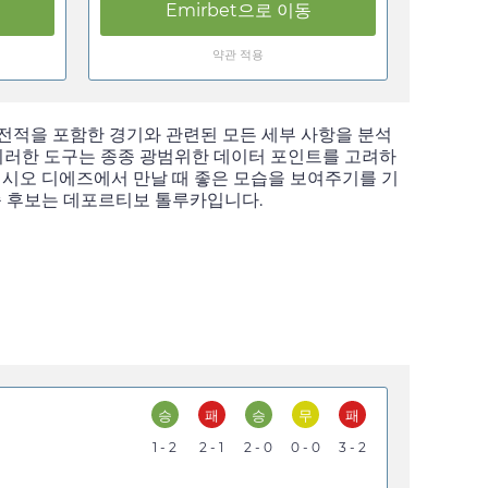
Emirbet
으로 이동
약관 적용
전적을 포함한 경기와 관련된 모든 세부 사항을 분석
 이러한 도구는 종종 광범위한 데이터 포인트를 고려하
시오 디에즈에서 만날 때 좋은 모습을 보여주기를 기
우승 후보는 데포르티보 톨루카입니다.
승
패
승
무
패
1 - 2
2 - 1
2 - 0
0 - 0
3 - 2