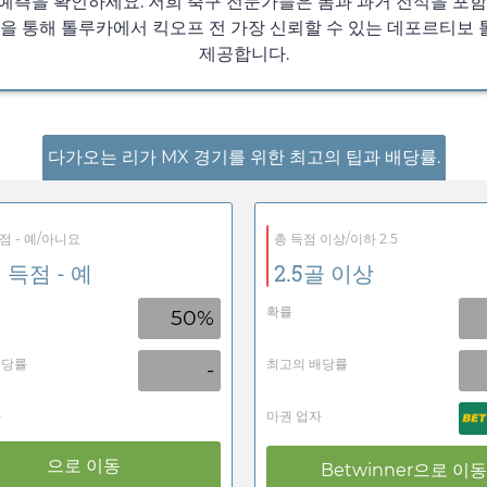
예측을 확인하세요. 저희 축구 전문가들은 폼과 과거 전적을 포
석을 통해 톨루카에서 킥오프 전 가장 신뢰할 수 있는 데포르티보 
제공합니다.
다가오는 리가 MX 경기를 위한 최고의 팁과 배당률.
점 - 예/아니요
총 득점 이상/이하 2.5
 득점 - 예
2.5골 이상
확률
50%
배당률
최고의 배당률
-
자
마권 업자
으로 이동
Betwinner
으로 이동