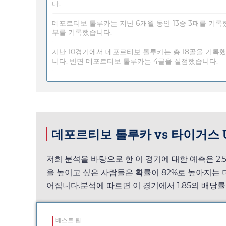
다.
데포르티보 톨루카는 지난 6개월 동안 13승 3패를 기록
부를 기록했습니다.
지난 10경기에서 데포르티보 톨루카는 총 18골을 기록했으
니다. 반면 데포르티보 톨루카는 4골을 실점했습니다.
데포르티보 톨루카 vs 타이거스 
저희 분석을 바탕으로 한 이 경기에 대한 예측은 2.
을 높이고 싶은 사람들은 확률이 82%로 높아지는 더
어집니다.분석에 따르면 이 경기에서
1.85
의 배당률로
베스트 팁