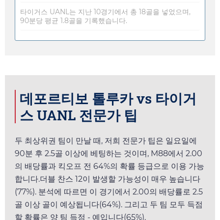
타이거스 UANL는 지난 10경기에서 총 18골을 넣었으며,
90분당 평균 1.8골을 기록했습니다.
데포르티보 톨루카 vs 타이거
스 UANL 전문가 팁
두 최상위권 팀이 만날 때, 저희 전문가 팁은
일요일
에
90분 후 2.5골 이상에 베팅하는 것이며,
M88
에서
2.00
의 배당률과 킥오프 전 64%의 확률 등급으로 이용 가능
합니다.더블 찬스 12이 발생할 가능성이 매우 높습니다
(77%). 분석에 따르면 이 경기에서
2.00
의 배당률로 2.5
골 이상 골이 예상됩니다(64%). 그리고 두 팀 모두 득점
할 확률은 양 팀 득점 - 예입니다(65%).