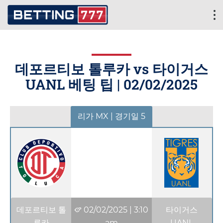
데포르티보 톨루카 vs 타이거스
UANL 베팅 팁 |
02/02/2025
리가 MX | 경기일 5
데포르티보 톨
02/02/2025
|
3:10
타이거스
루카
am
UANL