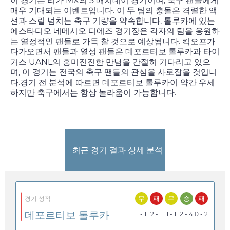
이 경기는 리가 MX의 5 매치데이 경기이며, 축구 팬들에게
매우 기대되는 이벤트입니다. 이 두 팀의 충돌은 격렬한 액
션과 스릴 넘치는 축구 기량을 약속합니다. 톨루카에 있는
에스타디오 네메시오 디에즈 경기장은 각자의 팀을 응원하
는 열정적인 팬들로 가득 찰 것으로 예상됩니다. 킥오프가
다가오면서 팬들과 열성 팬들은 데포르티보 톨루카과 타이
거스 UANL의 흥미진진한 만남을 간절히 기다리고 있으
며, 이 경기는 전국의 축구 팬들의 관심을 사로잡을 것입니
다.경기 전 분석에 따르면 데포르티보 톨루카이 약간 우세
하지만 축구에서는 항상 놀라움이 가능합니다.
최근 경기 결과 상세 분석
무
패
무
승
패
경기 성적
데포르티보 톨루카
1 - 1
2 - 1
1 - 1
2 - 4
0 - 2