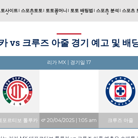
토토사이트
스포츠토토
토토꽁머니
토토 배팅법
스포츠 분석
스포츠 
 vs 크루즈 아줄 경기 예고 및 배당
리가 MX | 경기일 17
데포르티보 톨루카
20/04/2025
|
1:05 am
크루즈 아줄