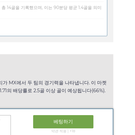
총 14골을 기록했으며, 이는 90분당 평균 1.4골을 의미
 리가 MX에서 두 팀의 경기력을 나타냅니다. 이 마켓
1.71
의 배당률로 2.5골 이상 골이 예상됩니다(66%).
률
베팅하기
약관 적용 | +18