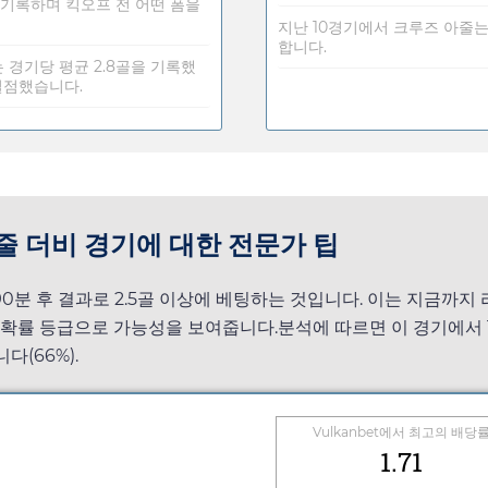
를 기록하며 킥오프 전 어떤 폼을
지난 10경기에서 크루즈 아줄는 
합니다.
 경기당 평균 2.8골을 기록했
실점했습니다.
줄 더비 경기에 대한 전문가 팁
90분 후 결과로 2.5골 이상에 베팅하는 것입니다. 이는 지금까지
의 확률 등급으로 가능성을 보여줍니다.분석에 따르면 이 경기에서
다(66%).
Vulkanbet
에서 최고의 배당
1.71