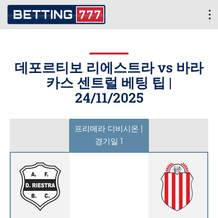
데포르티보 리에스트라 vs 바라
카스 센트럴 베팅 팁 |
24/11/2025
프리메라 디비시온 |
경기일 1