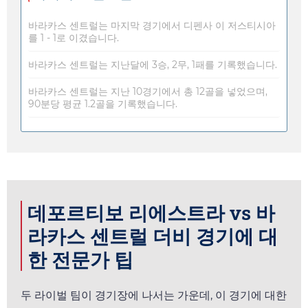
바라카스 센트럴는 마지막 경기에서 디펜사 이 저스티시아
를 1 - 1로 이겼습니다.
바라카스 센트럴는 지난달에 3승, 2무, 1패를 기록했습니다.
바라카스 센트럴는 지난 10경기에서 총 12골을 넣었으며,
90분당 평균 1.2골을 기록했습니다.
데포르티보 리에스트라 vs 바
라카스 센트럴 더비 경기에 대
한 전문가 팁
두 라이벌 팀이 경기장에 나서는 가운데, 이 경기에 대한