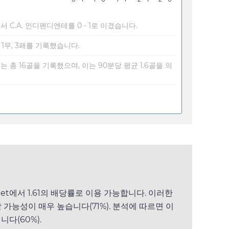
C.A. 인디펜디엔테를 0 - 1로 이겼습니다.
1무, 3패를 기록했습니다.
 총 16골을 기록했으며, 이는 90분당 평균 1.6골을 의
et
에서
1.61
의 배당률로 이용 가능합니다. 이러한
가능성이 매우 높습니다(71%). 분석에 따르면 이
니다(60%).