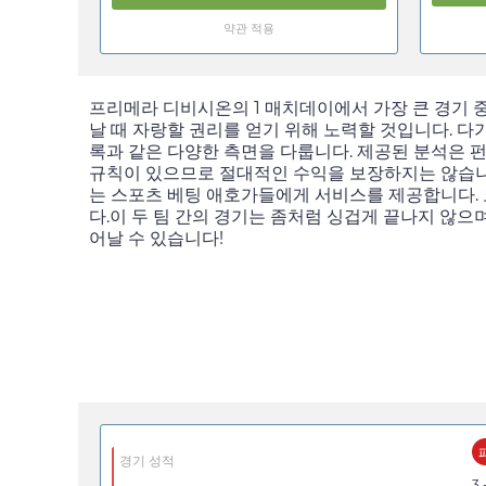
약관 적용
프리메라 디비시온의 1 매치데이에서 가장 큰 경기 
날 때 자랑할 권리를 얻기 위해 노력할 것입니다. 다가
록과 같은 다양한 측면을 다룹니다. 제공된 분석은 
규칙이 있으므로 절대적인 수익을 보장하지는 않습니다
는 스포츠 베팅 애호가들에게 서비스를 제공합니다.
다.이 두 팀 간의 경기는 좀처럼 싱겁게 끝나지 않으
어날 수 있습니다!
경기 성적
3 