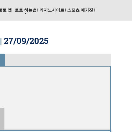
토토 앱
토토 하는법
카지노사이트
스포츠 매거진
|
27/09/2025