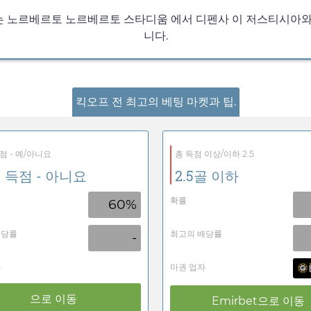
는 노르베르토 노르베르토 스타디움 에서 디펜사 이 저스티시아와
니다.
킥오프 전 최고의 베팅 마켓과 팁.
점 - 예/아니요
총 득점 이상/이하 2.5
 득점 - 아니요
2.5골 이하
확률
60%
배당률
최고의 배당률
-
자
마권 업자
으로 이동
Emirbet
으로 이동