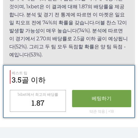
것이며,
1xbet
은 이 결과에 대해
1.87
의 배당률을 제공
합니다. 분석 및 경기 전 통계에 따르면 이 마켓은
일요
일
킥오프 전에 74%의 확률을 갖습니다.더블 찬스 12이
발생할 가능성이 매우 높습니다(74%). 분석에 따르면
이 경기에서
2.70
의 배당률로 2.5골 이하 골이 예상됩니
다(52%). 그리고 두 팀 모두 득점할 확률은 양 팀 득점 -
예입니다(53%).
베스트 팁
3.5골 이하
1xbet
에서 최고의 배당률
베팅하기
1.87
약관 적용 | +18