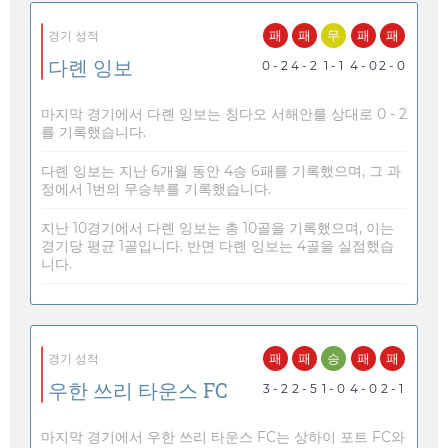
패
패
무
패
패
경기 성적
다롄 잉보
0 - 2
4 - 2
1 - 1
4 - 0
2 - 0
마지막 경기에서 다롄 잉보는 칭다오 서해안를 상대로 0 - 2
를 기록했습니다.
다롄 잉보는 지난 6개월 동안 4승 6패를 기록했으며, 그 과
정에서 1번의 무승부를 기록했습니다.
지난 10경기에서 다롄 잉보는 총 10골을 기록했으며, 이는
경기당 평균 1골입니다. 반면 다롄 잉보는 4골을 실점했습
니다.
패
패
승
패
패
경기 성적
우한 쓰리 타운스 FC
3 - 2
2 - 5
1 - 0
4 - 0
2 - 1
마지막 경기에서 우한 쓰리 타운스 FC는 상하이 포트 FC와