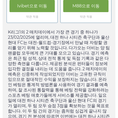
Ivibet
으로 이동
M88
으로 이동
약관 적용
약관 적용
K리그1의 2 매치데이에서 가장 큰 경기 중 하나가
23/02/2025
에 열리며, 대전 하나 시티즌 축구단과 울산
현대 FC는 대전-월드컵-경기장에서 만날 때 자랑할 권
리를 얻기 위해 노력할 것입니다. 다가오는 더비는 양 팀
팬클럽 모두에게 큰 기대를 모으고 있습니다. 경기 예측
은 최근 팀 성적, 상대 전적 통계 및 득점 기록과 같은 다
양한 측면을 다룹니다. 제공된 분석은 펀터들이 정보에
입각한 결정을 내리는 데 도움을 줍니다. 2 매치데이의
예측은 신중하게 작성되었지만 더비는 고유한 규칙이
있으므로 절대적인 수익을 보장하지는 않습니다. 온라
인 베팅은 통계적 방법론을 사용하여 경기 결과를 예측
하며, 잘 조사된 통찰력을 통해 베팅 전략을 강화하려는
스포츠 베팅 애호가들에게 서비스를 제공합니다.
일요
일
에 대전 하나 시티즌 축구단과 울산 현대 FC의 경기
가 열리며, 두 팀 모두 승점 3점을 확보하는 것을 목표로
합니다. 이 두 팀 간의 경기는 좀처럼 싱겁게 끝나지 않
으며, 경기 전 분석에 따르면 이번에는 대전 하나 시티즌