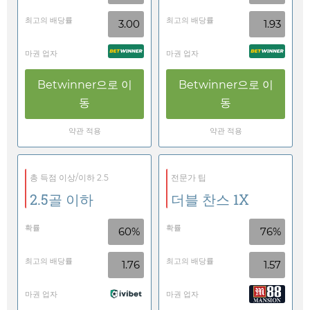
최고의 배당률
최고의 배당률
3.00
1.93
마권 업자
마권 업자
Betwinner
으로 이
Betwinner
으로 이
동
동
약관 적용
약관 적용
총 득점 이상/이하 2.5
전문가 팁
2.5골 이하
더블 찬스 1X
확률
확률
60%
76%
최고의 배당률
최고의 배당률
1.76
1.57
마권 업자
마권 업자