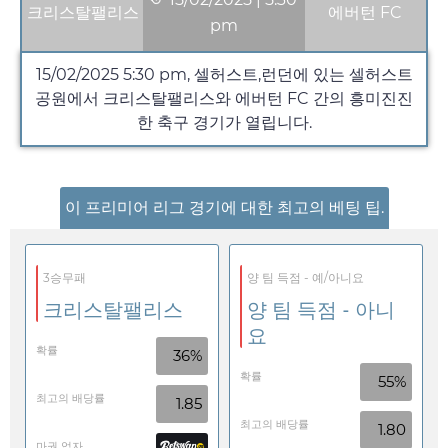
크리스탈팰리스
에버턴 FC
pm
15/02/2025
5:30 pm
, 셀허스트,런던에 있는 셀허스트
공원에서 크리스탈팰리스와 에버턴 FC 간의 흥미진진
한 축구 경기가 열립니다.
이 프리미어 리그 경기에 대한 최고의 베팅 팁.
3승무패
양 팀 득점 - 예/아니요
크리스탈팰리스
양 팀 득점 - 아니
요
확률
36%
확률
55%
최고의 배당률
1.85
최고의 배당률
1.80
마권 업자