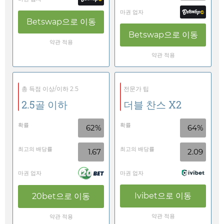
마권 업자
Betswap
으로 이동
Betswap
으로 이동
약관 적용
약관 적용
총 득점 이상/이하 2.5
전문가 팁
2.5골 이하
더블 찬스 X2
확률
확률
62%
64%
최고의 배당률
최고의 배당률
1.67
2.09
마권 업자
마권 업자
Ivibet
으로 이동
20bet
으로 이동
약관 적용
약관 적용