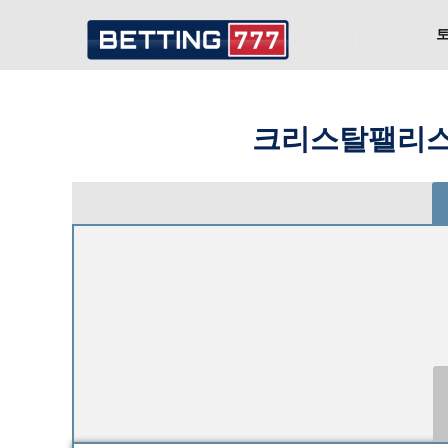
크리스탈팰리스 