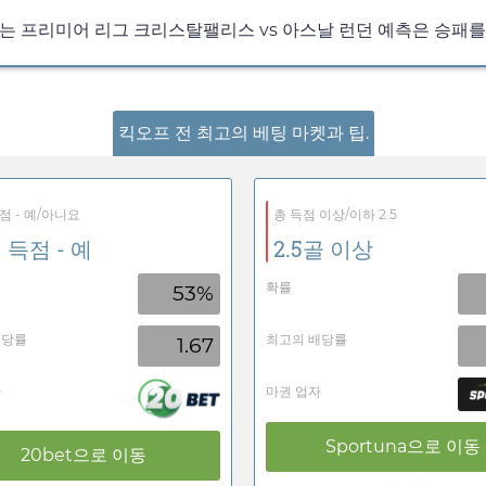
는 프리미어 리그 크리스탈팰리스 vs 아스날 런던 예측은 승패를
킥오프 전 최고의 베팅 마켓과 팁.
점 - 예/아니요
총 득점 이상/이하 2.5
 득점 - 예
2.5골 이상
확률
53%
배당률
최고의 배당률
1.67
자
마권 업자
Sportuna
으로 이동
20bet
으로 이동