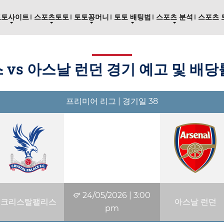
토토사이트
스포츠토토
토토꽁머니
토토 배팅법
스포츠 분석
스포츠 
vs 아스날 런던 경기 예고 및 배당률
프리미어 리그 | 경기일 38
24/05/2026
|
3:00
크리스탈팰리스
아스날 런던
pm