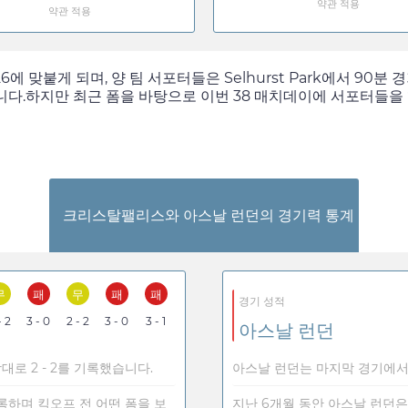
약관 적용
약관 적용
26
에 맞붙게 되며, 양 팀 서포터들은 Selhurst Park에서 9
다.하지만 최근 폼을 바탕으로 이번 38 매치데이에 서포터들을
크리스탈팰리스와 아스날 런던의 경기력 통계
무
패
무
패
패
경기 성적
- 2
3 - 0
2 - 2
3 - 0
3 - 1
아스날 런던
로 2 - 2를 기록했습니다.
아스날 런던는 마지막 경기에서 번
록하며 킥오프 전 어떤 폼을 보
지난 6개월 동안 아스날 런던은