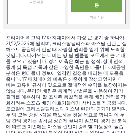
약관 적용
동
약관 적용
프리미어 리그의 17 매치데이에서 가장 큰 경기 중 하나가
21/12/2024
에 열리며, 크리스탈팰리스과 아스날 런던는 셀
허스트 공원에서 만날 때 자랑할 권리를 얻기 위해 노력할
것입니다. 다가오는 더비는 양 팀 팬클럽 모두에게 큰 기대
를 모으고 있습니다. 경기 예측은 최근 팀 성적, 상대 전적
통계 및 득점 기록과 같은 다양한 측면을 다룹니다. 제공된
분석은 펀터들이 정보에 입각한 결정을 내리는 데 도움을
줍니다. 17 매치데이의 예측은 신중하게 작성되었지만 더
비는 고유한 규칙이 있으므로 절대적인 수익을 보장하지는
않습니다. 온라인 베팅은 통계적 방법론을 사용하여 경기
결과를 예측하며, 잘 조사된 통찰력을 통해 베팅 전략을 강
화하려는 스포츠 베팅 애호가들에게 서비스를 제공합니다.
토요일
에 크리스탈팰리스과 아스날 런던의 경기가 열리며,
두 팀 모두 승점 3점을 확보하는 것을 목표로 합니다.이 두
팀 간의 경기는 좀처럼 싱겁게 끝나지 않으며, 경기 전 분석
에 따르면 이번에는 아스날 런던이 승리할 가능성이 높습
니다. 하지만 경기의 특성상 어떤 일이든 일어날 수 있습니