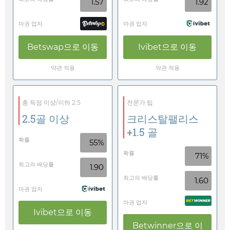
1.57
1.92
마권 업자
마권 업자
Betswap
으로 이동
Ivibet
으로 이동
약관 적용
약관 적용
총 득점 이상/이하 2.5
전문가 팁
2.5골 이상
크리스탈팰리스
+1.5 골
확률
55%
확률
71%
최고의 배당률
1.90
최고의 배당률
1.60
마권 업자
마권 업자
Ivibet
으로 이동
Betwinner
으로 이