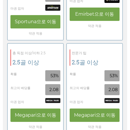
마권 업자
마권 업자
Emirbet
으로 이동
Sportuna
으로 이동
약관 적용
약관 적용
총 득점 이상/이하 2.5
전문가 팁
2.5골 이상
2.5골 이상
확률
확률
53%
53%
최고의 배당률
최고의 배당률
2.08
2.08
마권 업자
마권 업자
Megapari
으로 이동
Megapari
으로 이동
약관 적용
약관 적용