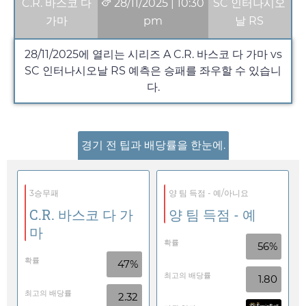
C.R. 바스코 다
28/11/2025
|
10:30
SC 인터나시오
가마
pm
날 RS
28/11/2025
에 열리는 시리즈 A C.R. 바스코 다 가마 vs
SC 인터나시오날 RS 예측은 승패를 좌우할 수 있습니
다.
경기 전 팁과 배당률을 한눈에.
3승무패
양 팀 득점 - 예/아니요
C.R. 바스코 다 가
양 팀 득점 - 예
마
확률
56%
확률
47%
최고의 배당률
1.80
최고의 배당률
2.32