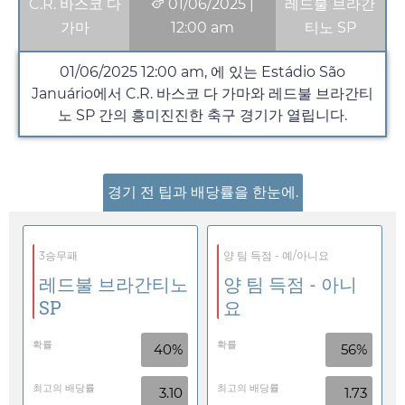
C.R. 바스코 다
01/06/2025
|
레드불 브라간
가마
12:00 am
티노 SP
01/06/2025
12:00 am
, 에 있는 Estádio São
Januário에서 C.R. 바스코 다 가마와 레드불 브라간티
노 SP 간의 흥미진진한 축구 경기가 열립니다.
경기 전 팁과 배당률을 한눈에.
3승무패
양 팀 득점 - 예/아니요
레드불 브라간티노
양 팀 득점 - 아니
SP
요
확률
확률
40%
56%
최고의 배당률
최고의 배당률
3.10
1.73