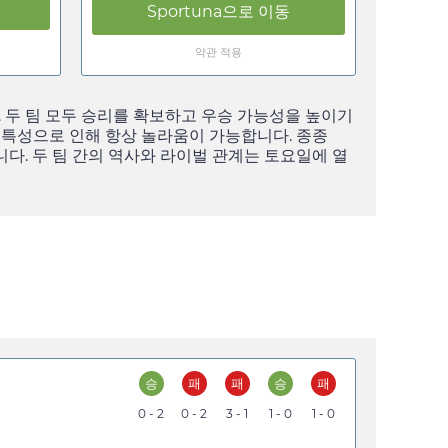
Sportuna
으로 이동
약관 적용
. 두 팀 모두 승리를 확보하고 우승 가능성을 높이기
한 특성으로 인해 항상 놀라움이 가능합니다. 종종
니다. 두 팀 간의 역사와 라이벌 관계는
토요일
에 열
승
패
패
승
패
0 - 2
0 - 2
3 - 1
1 - 0
1 - 0