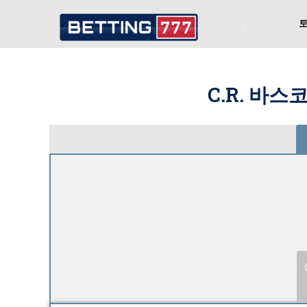
C.R. 바스코