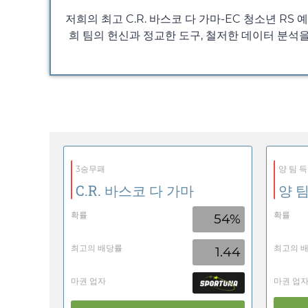
저희의 최고 C.R. 바스코 다 가마-EC 청소년 R
희 팀의 헌신과 정교한 도구, 철저한 데이터 분석을
3승무패
양 팀 득
C.R. 바스코 다 가마
양 팀
확률
확률
54%
최고의 배당률
최고의 
1.44
마권 업자
마권 업