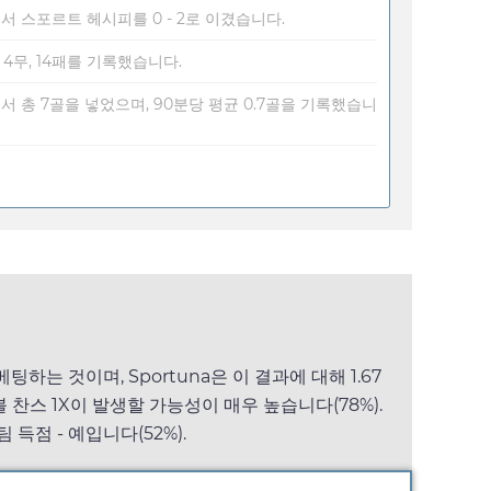
서 스포르트 헤시피를 0 - 2로 이겼습니다.
 4무, 14패를 기록했습니다.
에서 총 7골을 넣었으며, 90분당 평균 0.7골을 기록했습니
에 베팅하는 것이며,
Sportuna
은 이 결과에 대해
1.67
 찬스 1X이 발생할 가능성이 매우 높습니다(78%).
 득점 - 예입니다(52%).