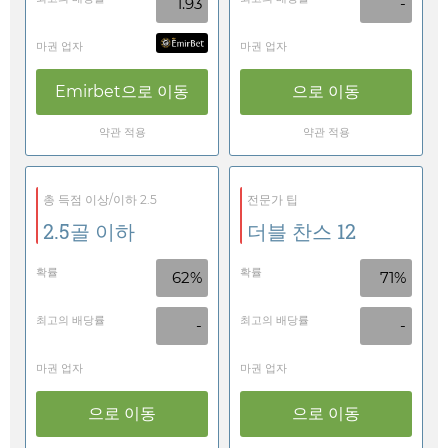
1.93
-
마권 업자
마권 업자
Emirbet
으로 이동
으로 이동
약관 적용
약관 적용
총 득점 이상/이하 2.5
전문가 팁
2.5골 이하
더블 찬스 12
확률
확률
62%
71%
최고의 배당률
최고의 배당률
-
-
마권 업자
마권 업자
으로 이동
으로 이동