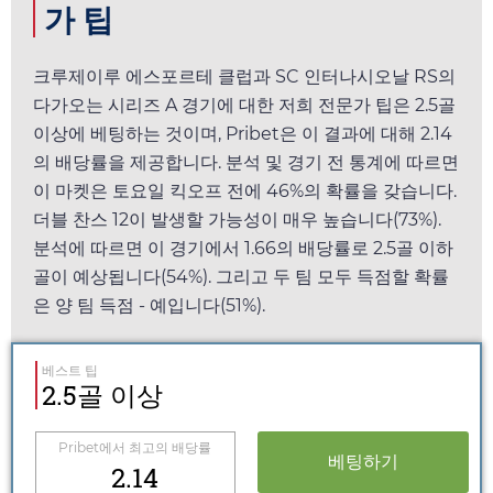
가 팁
크루제이루 에스포르테 클럽과 SC 인터나시오날 RS의
다가오는 시리즈 A 경기에 대한 저희 전문가 팁은 2.5골
이상에 베팅하는 것이며,
Pribet
은 이 결과에 대해
2.14
의 배당률을 제공합니다. 분석 및 경기 전 통계에 따르면
이 마켓은
토요일
킥오프 전에 46%의 확률을 갖습니다.
더블 찬스 12이 발생할 가능성이 매우 높습니다(73%).
분석에 따르면 이 경기에서
1.66
의 배당률로 2.5골 이하
골이 예상됩니다(54%). 그리고 두 팀 모두 득점할 확률
은 양 팀 득점 - 예입니다(51%).
베스트 팁
2.5골 이상
Pribet
에서 최고의 배당률
베팅하기
2.14