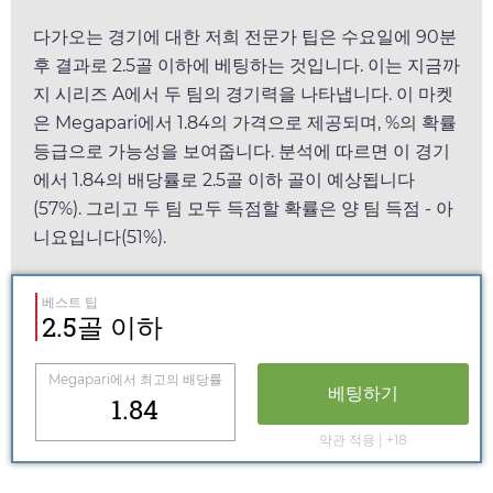
다가오는 경기에 대한 저희 전문가 팁은
수요일
에 90분
후 결과로 2.5골 이하에 베팅하는 것입니다. 이는 지금까
지 시리즈 A에서 두 팀의 경기력을 나타냅니다. 이 마켓
은
Megapari
에서
1.84
의 가격으로 제공되며, %의 확률
등급으로 가능성을 보여줍니다. 분석에 따르면 이 경기
에서
1.84
의 배당률로 2.5골 이하 골이 예상됩니다
(57%). 그리고 두 팀 모두 득점할 확률은 양 팀 득점 - 아
니요입니다(51%).
베스트 팁
2.5골 이하
Megapari
에서 최고의 배당률
베팅하기
1.84
약관 적용 | +18