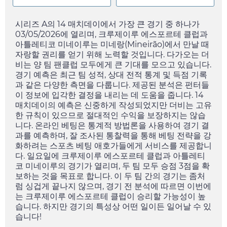
시리즈 A의 14 매치데이에서 가장 큰 경기 중 하나가
03/05/2026
에 열리며, 크루제이루 에스포르테 클럽과
아틀레티코 미네이루는 미네랑(Mineirão)에서 만날 때
자랑할 권리를 얻기 위해 노력할 것입니다. 다가오는 더
비는 양 팀 팬클럽 모두에게 큰 기대를 모으고 있습니다.
경기 예측은 최근 팀 성적, 상대 전적 통계 및 득점 기록
과 같은 다양한 측면을 다룹니다. 제공된 분석은 펀터들
이 정보에 입각한 결정을 내리는 데 도움을 줍니다. 14
매치데이의 예측은 신중하게 작성되었지만 더비는 고유
한 규칙이 있으므로 절대적인 수익을 보장하지는 않습
니다. 온라인 베팅은 통계적 방법론을 사용하여 경기 결
과를 예측하며, 잘 조사된 통찰력을 통해 베팅 전략을 강
화하려는 스포츠 베팅 애호가들에게 서비스를 제공합니
다.
일요일
에 크루제이루 에스포르테 클럽과 아틀레티
코 미네이루의 경기가 열리며, 두 팀 모두 승점 3점을 확
보하는 것을 목표로 합니다. 이 두 팀 간의 경기는 좀처
럼 싱겁게 끝나지 않으며, 경기 전 분석에 따르면 이번에
는 크루제이루 에스포르테 클럽이 승리할 가능성이 높
습니다. 하지만 경기의 특성상 어떤 일이든 일어날 수 있
습니다!