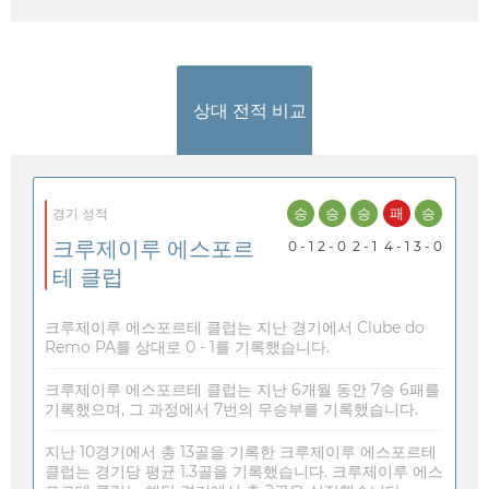
상대 전적 비교
승
승
승
패
승
경기 성적
크루제이루 에스포르
0 - 1
2 - 0
2 - 1
4 - 1
3 - 0
테 클럽
크루제이루 에스포르테 클럽는 지난 경기에서 Clube do
Remo PA를 상대로 0 - 1를 기록했습니다.
크루제이루 에스포르테 클럽는 지난 6개월 동안 7승 6패를
기록했으며, 그 과정에서 7번의 무승부를 기록했습니다.
지난 10경기에서 총 13골을 기록한 크루제이루 에스포르테
클럽는 경기당 평균 1.3골을 기록했습니다. 크루제이루 에스