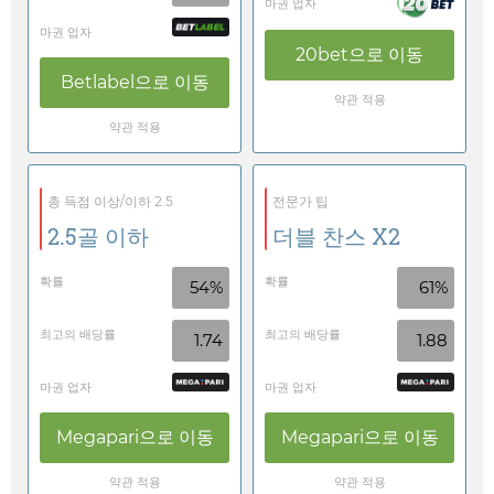
마권 업자
마권 업자
20bet
으로 이동
Betlabel
으로 이동
약관 적용
약관 적용
총 득점 이상/이하 2.5
전문가 팁
2.5골 이하
더블 찬스 X2
확률
확률
54%
61%
최고의 배당률
최고의 배당률
1.74
1.88
마권 업자
마권 업자
Megapari
으로 이동
Megapari
으로 이동
약관 적용
약관 적용