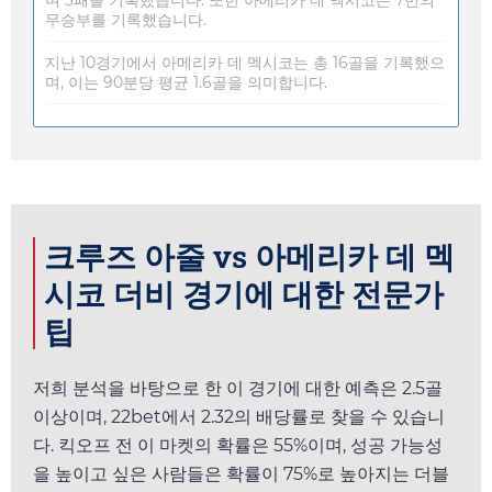
무승부를 기록했습니다.
지난 10경기에서 아메리카 데 멕시코는 총 16골을 기록했으
며, 이는 90분당 평균 1.6골을 의미합니다.
크루즈 아줄 vs 아메리카 데 멕
시코 더비 경기에 대한 전문가
팁
저희 분석을 바탕으로 한 이 경기에 대한 예측은 2.5골
이상이며,
22bet
에서
2.32
의 배당률로 찾을 수 있습니
다. 킥오프 전 이 마켓의 확률은 55%이며, 성공 가능성
을 높이고 싶은 사람들은 확률이 75%로 높아지는 더블