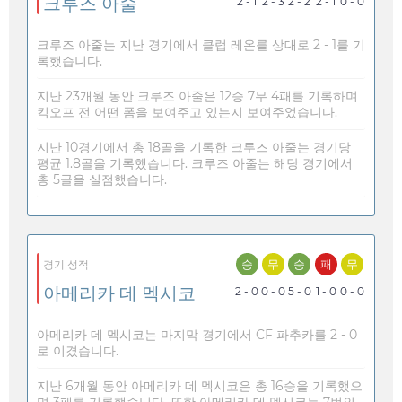
크루즈 아줄
2 - 1
2 - 3
2 - 2
2 - 1
0 - 0
크루즈 아줄는 지난 경기에서 클럽 레온를 상대로 2 - 1를 기
록했습니다.
지난 23개월 동안 크루즈 아줄은 12승 7무 4패를 기록하며
킥오프 전 어떤 폼을 보여주고 있는지 보여주었습니다.
지난 10경기에서 총 18골을 기록한 크루즈 아줄는 경기당
평균 1.8골을 기록했습니다. 크루즈 아줄는 해당 경기에서
총 5골을 실점했습니다.
승
무
승
패
무
경기 성적
아메리카 데 멕시코
2 - 0
0 - 0
5 - 0
1 - 0
0 - 0
아메리카 데 멕시코는 마지막 경기에서 CF 파추카를 2 - 0
로 이겼습니다.
지난 6개월 동안 아메리카 데 멕시코은 총 16승을 기록했으
며 3패를 기록했습니다. 또한 아메리카 데 멕시코는 7번의