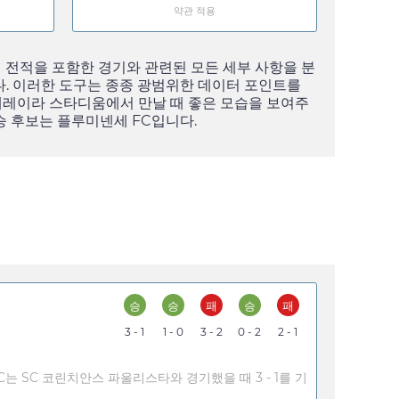
약관 적용
거 전적을 포함한 경기와 관련된 모든 세부 사항을 분
다. 이러한 도구는 종종 광범위한 데이터 포인트를
페레이라 스타디움에서 만날 때 좋은 모습을 보여주
승 후보는 플루미넨세 FC입니다.
승
승
패
승
패
3 - 1
1 - 0
3 - 2
0 - 2
2 - 1
는 SC 코린치안스 파울리스타와 경기했을 때 3 - 1를 기