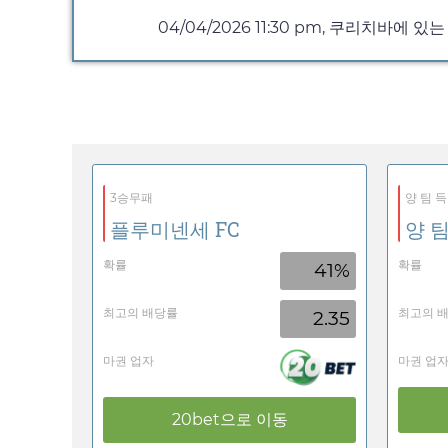
04/04/2026
11:30 pm
, 쿠리치바에 있는
3승무패
양 팀 득
플루미넨세 FC
양 팀
확률
확률
41%
최고의 배당률
최고의 
2.35
마권 업자
마권 업
20bet
으로 이동