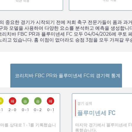
약관 적용
C의 중요한 경기가 시작되기 전에 저희 축구 전문가들이 폼과 과
도구와 모델을 사용하여 다양한 요소를 분석하고 예측을 생성합니
리치바 FBC PR과 플루미넨세 FC 모두
04/04/2026
에 쿠토 
 노리고 있습니다. 홈 이점이 없더라도 승점 3점을 모두 가져갈 우
코리치바 FBC PR와 플루미넨세 FC의 경기력 통계
무
패
승
승
패
경기 성적
- 1
2 - 0
0 - 1
0 - 2
0 - 1
플루미넨세 FC
마를 상대로 1 - 1를 기록했습니
마지막 경기에서 플루미넨세 FC
록했습니다.