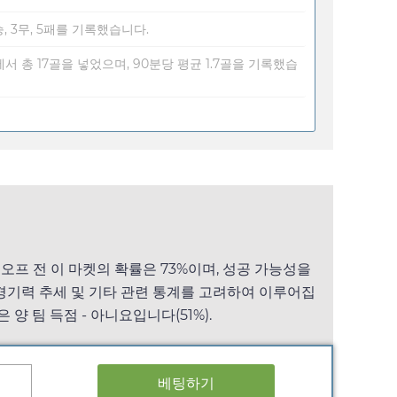
, 3무, 5패를 기록했습니다.
서 총 17골을 넣었으며, 90분당 평균 1.7골을 기록했습
오프 전 이 마켓의 확률은 73%이며, 성공 가능성을
근 경기력 추세 및 기타 관련 통계를 고려하여 이루어집
 양 팀 득점 - 아니요입니다(51%).
베팅하기