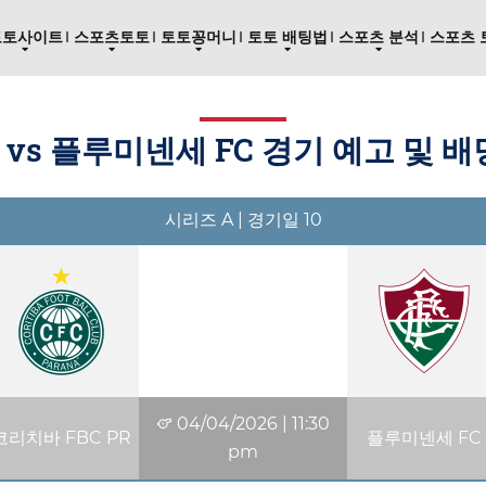
토토사이트
스포츠토토
토토꽁머니
토토 배팅법
스포츠 분석
스포츠 
 vs 플루미넨세 FC 경기 예고 및 배
시리즈 A | 경기일 10
04/04/2026
|
11:30
코리치바 FBC PR
플루미넨세 FC
pm