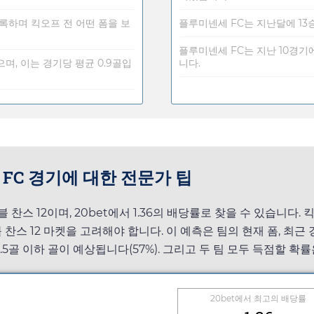
기록하며 킥오프 전 어떤 폼을 보
플루미넨세 FC는 지난달에 13승
플루미넨세 FC는 지난 10경기에
며, 이는 경기당 평균 0.9골입
니다.
 FC 경기에 대한 전문가 팁
 찬스 12이며,
20bet
에서
1.36
의 배당률로 찾을 수 있습니다. 킥
찬스 12 마켓을 고려해야 합니다. 이 예측은 팀의 현재 폼, 최
.5골 이하 골이 예상됩니다(57%). 그리고 두 팀 모두 득점할 확률은
20bet
에서 최고의 배당률