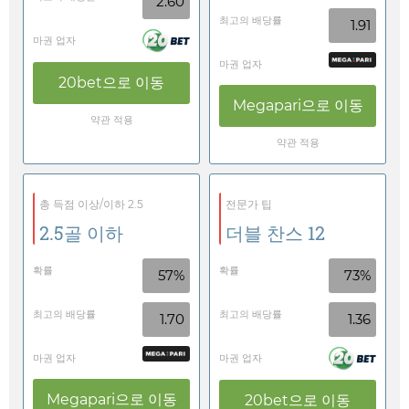
2.60
최고의 배당률
1.91
마권 업자
마권 업자
20bet
으로 이동
Megapari
으로 이동
약관 적용
약관 적용
총 득점 이상/이하 2.5
전문가 팁
2.5골 이하
더블 찬스 12
확률
확률
57%
73%
최고의 배당률
최고의 배당률
1.70
1.36
마권 업자
마권 업자
Megapari
으로 이동
20bet
으로 이동