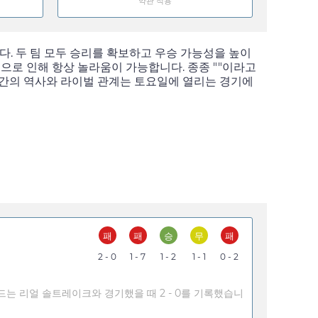
약관 적용
. 두 팀 모두 승리를 확보하고 우승 가능성을 높이
으로 인해 항상 놀라움이 가능합니다. 종종 ""이라고
 간의 역사와 라이벌 관계는
토요일
에 열리는 경기에
패
패
승
무
패
2 - 0
1 - 7
1 - 2
1 - 1
0 - 2
는 리얼 솔트레이크와 경기했을 때 2 - 0를 기록했습니