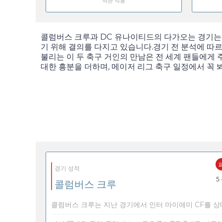
약관 적용
콜럼버스 크루과 DC 유나이티드의 다가오는 경기는 
기 위해 결의를 다지고 있습니다.경기 전 분석에 따
불리는 이 두 축구 거인의 만남은 전 세계 팬들에게
대한 흥분을 더하며, 메이저 리그 축구 일정에서 꼭 
경기 성적
5 
콜럼버스 크루
콜럼버스 크루는 지난 경기에서 인터 마이애미 CF를 상대로