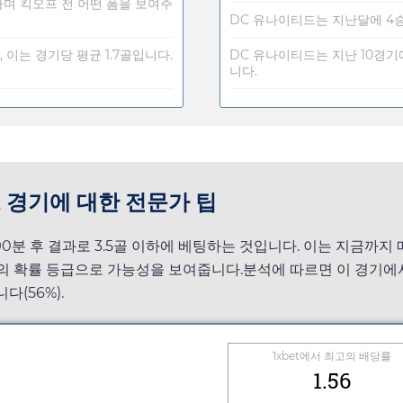
하며 킥오프 전 어떤 폼을 보여주
DC 유나이티드는 지난달에 4승,
 이는 경기당 평균 1.7골입니다.
DC 유나이티드는 지난 10경기에
니다.
드 경기에 대한 전문가 팁
90분 후 결과로 3.5골 이하에 베팅하는 것입니다. 이는 지금까
%의 확률 등급으로 가능성을 보여줍니다.분석에 따르면 이 경기
다(56%).
1xbet
에서 최고의 배당률
1.56