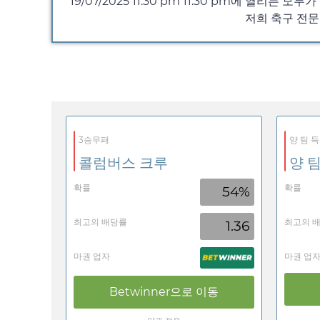
19/07/2025 11:30 pm
11:30 pm
에 열리는 모두가
저희 축구 전문
3승무패
양 팀 득
콜럼버스 크루
양 팀
확률
확률
54%
최고의 배당률
최고의 
1.36
마권 업자
마권 업
Betwinner
으로 이동