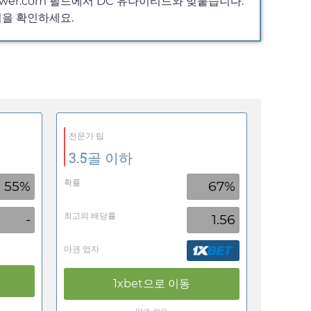
er.com 필드에서 DC 유나이티드와 맞붙습니다.
팁을 확인하세요.
전문가 팁
3.5골 이하
확률
55%
67%
최고의 배당률
-
1.56
마권 업자
1xbet
으로 이동