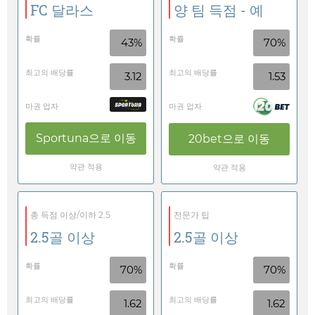
FC 달라스
양 팀 득점 - 예
확률
확률
43%
70%
최고의 배당률
최고의 배당률
3.12
1.53
마권 업자
마권 업자
Sportuna
으로 이동
20bet
으로 이동
약관 적용
약관 적용
총 득점 이상/이하 2.5
전문가 팁
2.5골 이상
2.5골 이상
확률
확률
70%
70%
최고의 배당률
최고의 배당률
1.62
1.62