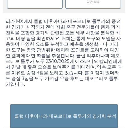
약관 적용
리가 MX에서 클럽 티후아나과 데포르티보 톨루카의 중요
한 경기가 시작되기 전에 저희 축구 전문가들이 폼과 과거
전적을 포함한 경기와 관련된 모든 세부 사항을 분석한 최
고의 베팅 팁을 확인하세요. 저희는 통계 도구와 모델을 사
용하여 다양한 요소를 분석하고 예측을 생성합니다. 이러
한 도구는 종종 광범위한 데이터 포인트를 고려하여 다양
한 결과에 대한 확률을 추정합니다. 클럽 티후아나과 데포
르티보 톨루카 모두
23/10/2025
에 에스타디오 칼리엔테에
서 만날 때 좋은 모습을 보여주기를 기대하며, 양측 모두 다
른 이유로 승점 3점을 노리고 있습니다. 홈 이점이 없더라
도 승점 3점을 모두 가져갈 우승 후보는 데포르티보 톨루
카입니다.
클럽 티후아나와 데포르티보 톨루카의 경기력 분석