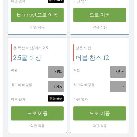
마권 업자
마권 업자
Emirbet
으로 이동
으로 이동
약관 적용
약관 적용
총 득점 이상/이하 2.5
전문가 팁
2.5골 이상
더블 찬스 12
확률
확률
71%
78%
최고의 배당률
최고의 배당률
1.85
-
마권 업자
마권 업자
으로 이동
으로 이동
약관 적용
약관 적용