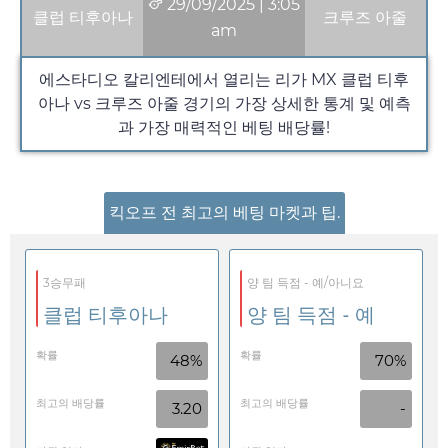
29/09/2025
|
3:05
클럽 티후아나
크루즈 아줄
am
에스타디오 칼리엔테에서 열리는 리가 MX 클럽 티후
아나 vs 크루즈 아줄 경기의 가장 상세한 통계 및 예측
과 가장 매력적인 베팅 배당률!
킥오프 전 최고의 베팅 마켓과 팁.
3승무패
양 팀 득점 - 예/아니요
클럽 티후아나
양 팀 득점 - 예
확률
확률
48%
70%
최고의 배당률
최고의 배당률
3.20
-